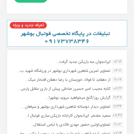
06:16
ایرانجوان سه بازیکن جدید گرفت...
02:11
تصاویر تمرین شاهین شهردارى بوشهر در ورزشگاه شهید ب...
11:07
از دهقاید تا فولاد خوزستان با رضا دهقان:افتخار میک...
08:22
کنایه عجیب امیر حسین صادقی پیش از بازی مقابل پارس ...
11:38
گزارش روز/گنج میخواهید ،بروید بوشهر!...
11:34
تصاویر دیدار دوستانه شاهین شهردارى بوشهر و سپاهان ...
08:46
سعید مفتخر :ایرانجوان کارخانه بازیکن سازی فوتبال ا...
11:02
تصاویر،اولین حضور مهدی قائدی با لباس استقلال...
07:14
تصاویر اردو شاهین شهرداری بوشهر در بروجن/ عکس : مه...