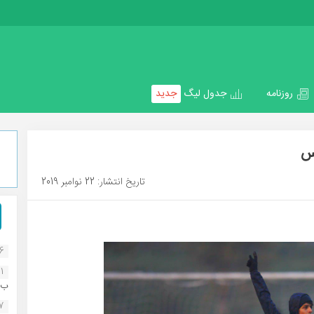
روزنامه
جدول لیگ
جدید
کس
تاریخ انتشار: 22 نوامبر 2019
16
1
ب..
07