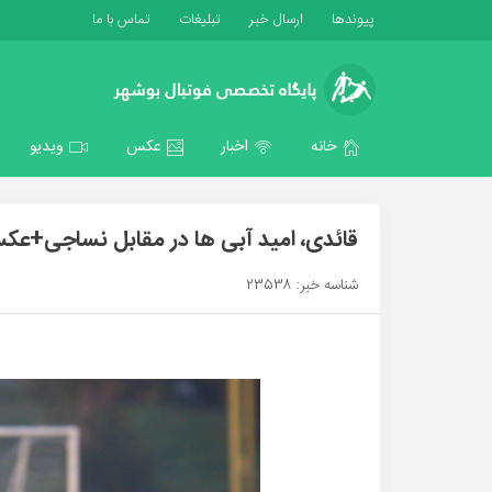
پیوندها
ارسال خبر
تبلیغات
تماس با ما
خانه
اخبار
عکس
ویدیو
قائدی، امید آبی ها در مقابل نساجی+ع
شناسه خبر: 23538