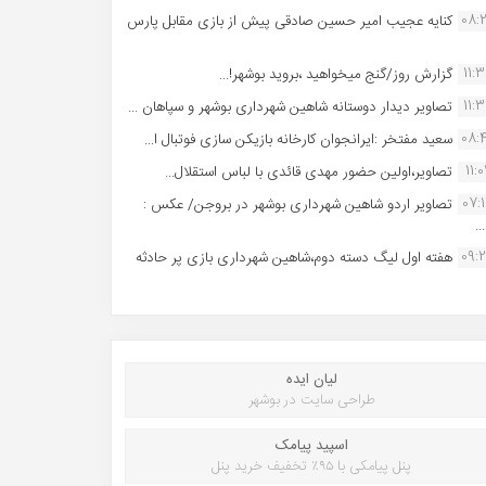
08:
کنایه عجیب امیر حسین صادقی پیش از بازی مقابل پارس
11:
گزارش روز/گنج میخواهید ،بروید بوشهر!...
11:
تصاویر دیدار دوستانه شاهین شهردارى بوشهر و سپاهان ...
08:
سعید مفتخر :ایرانجوان کارخانه بازیکن سازی فوتبال ا...
11:0
تصاویر،اولین حضور مهدی قائدی با لباس استقلال...
07:
تصاویر اردو شاهین شهرداری بوشهر در بروجن/ عکس :
..
09:
هفته اول لیگ دسته دوم،شاهین شهرداری بازی پر حادثه
لیان ایده
طراحی سایت در بوشهر
اسپید پیامک
پنل پیامکی با ۹۵٪ تخفیف خرید پنل