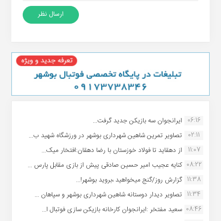
06:16
ایرانجوان سه بازیکن جدید گرفت...
02:11
تصاویر تمرین شاهین شهردارى بوشهر در ورزشگاه شهید ب...
11:07
از دهقاید تا فولاد خوزستان با رضا دهقان:افتخار میک...
08:22
کنایه عجیب امیر حسین صادقی پیش از بازی مقابل پارس ...
11:38
گزارش روز/گنج میخواهید ،بروید بوشهر!...
11:34
تصاویر دیدار دوستانه شاهین شهردارى بوشهر و سپاهان ...
08:46
سعید مفتخر :ایرانجوان کارخانه بازیکن سازی فوتبال ا...