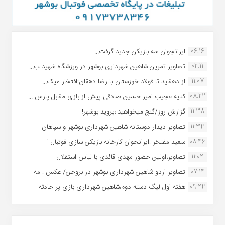
06:16
ایرانجوان سه بازیکن جدید گرفت...
02:11
تصاویر تمرین شاهین شهردارى بوشهر در ورزشگاه شهید ب...
11:07
از دهقاید تا فولاد خوزستان با رضا دهقان:افتخار میک...
08:22
کنایه عجیب امیر حسین صادقی پیش از بازی مقابل پارس ...
11:38
گزارش روز/گنج میخواهید ،بروید بوشهر!...
11:34
تصاویر دیدار دوستانه شاهین شهردارى بوشهر و سپاهان ...
08:46
سعید مفتخر :ایرانجوان کارخانه بازیکن سازی فوتبال ا...
11:02
تصاویر،اولین حضور مهدی قائدی با لباس استقلال...
07:14
تصاویر اردو شاهین شهرداری بوشهر در بروجن/ عکس : مه...
09:24
هفته اول لیگ دسته دوم،شاهین شهرداری بازی پر حادثه ...