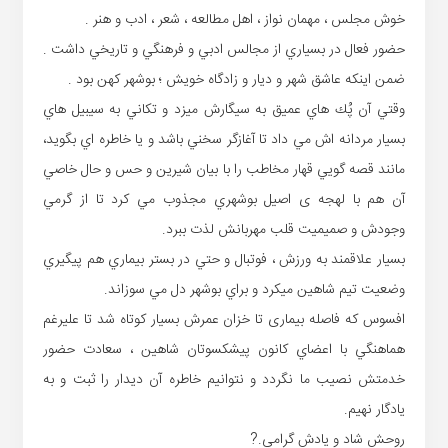
خوش مجلس ، مهمان نواز ، اهل مطالعه ، شعر ، ادب و هنر .
حضور فعال در بسياري از مجالس ادبي و فرهنگي و تاريخي داشت .
ضمن اينكه عاشق شهر و ديار و زادگاه خويش ؛ بوشهر كهن بود .
وقتي آن پُك هاي عميق به سيگارش ميزد و تكاني به سيبيل هاي
بسيار مردانه اش مي داد تا آغازگر سخني باشد و یا خاطره اي بگوید،
مانند قصه گويي قهار مخاطب را با بيان شيرين و حس و حال خاصي
آن هم با لهجه ی اصيل بوشهري مجذوب مي كرد تا از گرمي
وجودش و صميميت قلب مهربانش لذت ببرد.
بسيار علاقمند به ورزش ، فوتبال و حتي در بستر بيماري هم پيگيري
وضعيت تيم شاهين ميكرد و براي بوشهر دل مي سوزاند.
افسوس كه فاصله بیماری تا خزان عمرش بسيار كوتاه شد تا عليرغم
هماهنگي با اعضاي كانون پيشكسوتان شاهين ، سعادت حضور
خدمتش نصيب ما نگردد و نتوانيم خاطره آن ديدار را ثبت و به
يادگار نهيم.
روحش شاد و يادش گرامي.?