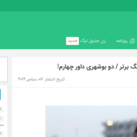
روزنامه
جدول لیگ
جدید
 برتر / دو بوشهری داور چهارم!
تاریخ انتشار: 07 دسامبر 2019
16
1
ب..
07