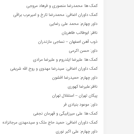
کمک ها: محمدرضا منصوری و فرهاد مروجی
کمک داوران اضافی: محمدرضا تارخ و امیرعرب براقی
داور چهارم: محمد علی رضایی
ناظر: ابوطالب طاهریان
ذوب آهن اصفهان – نساجی مازندران
داور: حسن اکرمی
کمک ها: علیرضا ایلدروم و علیرضا مرادی
کمک داوران اضافی: سیدرضا مهدوی و روح الله شریفی
داور چهارم: حمیدرضا افشون
ناظر:علیرضا کهوری
پیکان تهران – استقلال تهران
داور: موعود بنیادی فر
کمک ها: علی میرزابیگی و قهرمان نجفی
کمک داوران اضافی: حمید حاج ملک و سیدمهدی مرجانزاده
داور چهارم: علی اکبر نوری