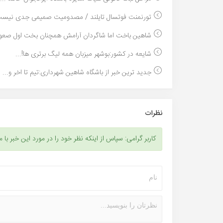
تورنمنت فوتسال تایلند / مصدومیت صمیمی جدی نیست
شاهین باخت اما شاگردان آرامش همچنان بخت اول صعود 
شایعه در کشور:بوشهر میزبان همه لیگ برتری ها!...
جدید ترین خبر از باشگاه شاهین شهرداری:تیم تا اخر و...
نظرات
کاربر گرامی: سپاس از اینکه نظر خود را در مورد این خبر با م