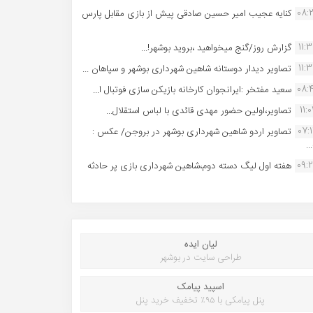
08:
کنایه عجیب امیر حسین صادقی پیش از بازی مقابل پارس
11:
گزارش روز/گنج میخواهید ،بروید بوشهر!...
11:
تصاویر دیدار دوستانه شاهین شهردارى بوشهر و سپاهان ...
08:
سعید مفتخر :ایرانجوان کارخانه بازیکن سازی فوتبال ا...
11:0
تصاویر،اولین حضور مهدی قائدی با لباس استقلال...
07:
تصاویر اردو شاهین شهرداری بوشهر در بروجن/ عکس :
..
09:
هفته اول لیگ دسته دوم،شاهین شهرداری بازی پر حادثه
لیان ایده
طراحی سایت در بوشهر
اسپید پیامک
پنل پیامکی با ۹۵٪ تخفیف خرید پنل