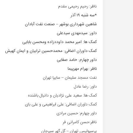
ناظر: رحیم رحیمی مقدم
*سه شنبه ۱۹ آذر
شاهین شهرداری بوشهر – صنعت نفت آبادان
داور: سیدمهدی سیدعلی
کمک ها: امیر محمد داوددزاده ومحسن بابایی
کمک داوران اضافی: محمدحسین ترابیان و ایمان کهیش
داور چهارم: حامد صفایی
ناظر: بهرام مهرپیما
نفت مسجد سلیمان – سایپا تهران
داور: رضا عادل
کمک ها: سعید علی نژادیان و دانیال باشنده
کمک داوران اضافی: علی ابراهیمی و علی بای
داور چهارم: حسین مرادی
ناظر:حسن کامرانی فر
پرسپولیس تهران – گل گهر سیرجان