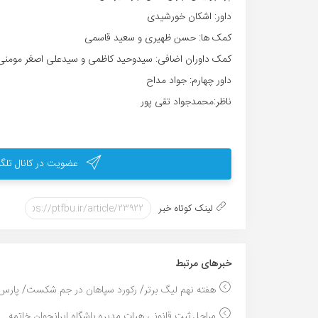
داور: اشکان خورشیدی
کمک ها: حسن ظهیری و سعید قاسمی
کمک داوران اضافی: سیدوحید کاظمی و سیدعلی اصغر مومنی
داور چهارم: جواد مداح
ناظر:محمدجواد تقی پور
عضویت در کانال تلگر
لینک کوتاه خبر
خبر‌های مرتبط
هفته نهم لیگ برتر/ رکورد سپاهان در جم شکست/ پارس 
مراحل ثبت قانونی هیات مدیره باشگاه ایرانجوان خاتمه...