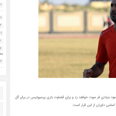
22
...
38
34
46
2
14
مه.
24
...
 موعود بنیادی فر سوت خواهد زد و برای قضاوت بازی پرسپولیس در برابر گل
سامی داوران از این قرار است: