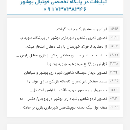
06:16
ایرانجوان سه بازیکن جدید گرفت...
02:11
تصاویر تمرین شاهین شهردارى بوشهر در ورزشگاه شهید ب...
11:07
از دهقاید تا فولاد خوزستان با رضا دهقان:افتخار میک...
08:22
کنایه عجیب امیر حسین صادقی پیش از بازی مقابل پارس ...
11:38
گزارش روز/گنج میخواهید ،بروید بوشهر!...
11:34
تصاویر دیدار دوستانه شاهین شهردارى بوشهر و سپاهان ...
08:46
سعید مفتخر :ایرانجوان کارخانه بازیکن سازی فوتبال ا...
11:02
تصاویر،اولین حضور مهدی قائدی با لباس استقلال...
07:14
تصاویر اردو شاهین شهرداری بوشهر در بروجن/ عکس : مه...
09:24
هفته اول لیگ دسته دوم،شاهین شهرداری بازی پر حادثه ...