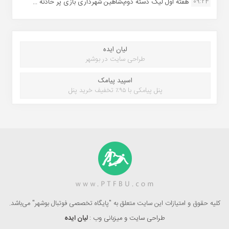
09:24
هفته اول لیگ دسته دوم،شاهین شهرداری بازی پر حادثه ...
لیان ایده
طراحی سایت در بوشهر
اسپید پیامک
پنل پیامکی با ۹۵٪ تخفیف خرید پنل
کلیه حقوق و امتیازات این سایت متعلق به "پایگاه تخصصی فوتبال بوشهر" می‌باشد.
طراحی سایت و میزبانی وب :
لیان ایده