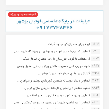
06:16
ایرانجوان سه بازیکن جدید گرفت...
02:11
تصاویر تمرین شاهین شهردارى بوشهر در ورزشگاه شهید ب...
11:07
از دهقاید تا فولاد خوزستان با رضا دهقان:افتخار میک...
08:22
کنایه عجیب امیر حسین صادقی پیش از بازی مقابل پارس ...
11:38
گزارش روز/گنج میخواهید ،بروید بوشهر!...
11:34
تصاویر دیدار دوستانه شاهین شهردارى بوشهر و سپاهان ...
08:46
سعید مفتخر :ایرانجوان کارخانه بازیکن سازی فوتبال ا...
11:02
تصاویر،اولین حضور مهدی قائدی با لباس استقلال...
07:14
تصاویر اردو شاهین شهرداری بوشهر در بروجن/ عکس : مه...