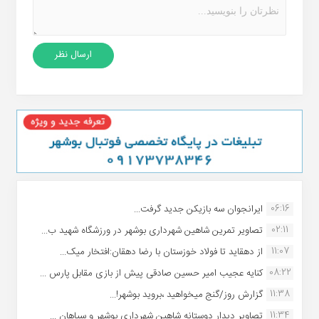
06:16
ایرانجوان سه بازیکن جدید گرفت...
02:11
تصاویر تمرین شاهین شهردارى بوشهر در ورزشگاه شهید ب...
11:07
از دهقاید تا فولاد خوزستان با رضا دهقان:افتخار میک...
08:22
کنایه عجیب امیر حسین صادقی پیش از بازی مقابل پارس ...
11:38
گزارش روز/گنج میخواهید ،بروید بوشهر!...
11:34
تصاویر دیدار دوستانه شاهین شهردارى بوشهر و سپاهان ...