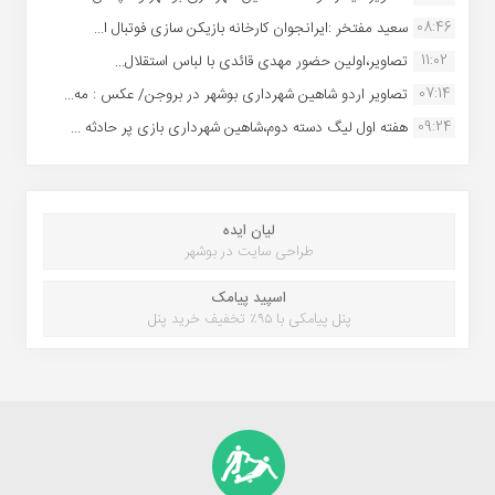
08:46
سعید مفتخر :ایرانجوان کارخانه بازیکن سازی فوتبال ا...
11:02
تصاویر،اولین حضور مهدی قائدی با لباس استقلال...
07:14
تصاویر اردو شاهین شهرداری بوشهر در بروجن/ عکس : مه...
09:24
هفته اول لیگ دسته دوم،شاهین شهرداری بازی پر حادثه ...
لیان ایده
طراحی سایت در بوشهر
اسپید پیامک
پنل پیامکی با ۹۵٪ تخفیف خرید پنل