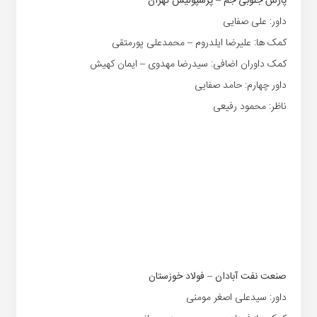
پارس جنوبی جم – پرسپولیس تهران
داور: علی صفایی
کمک ها: علیرضا ایلدروم – محمدعلی پورمتقی
کمک داوران اضافی: سیدرضا مهدوی – ایمان کهیش
داور چهارم: حامد صفایی
ناظر: محمود رفیعی
صنعت نفت آبادان – فولاد خوزستان
داور: سیدعلی اصغر مومنی