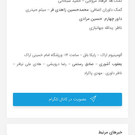
کمک ها: فرهاد مروجی – حمید سبحانی
کمک داوران اضافی:
محمدحسین زاهدی فر
– میثم حیدری
داور چهارم: حسین مرادی
ناظر: یدالله جهانبازی
آلومینیوم اراک – رایکا بابل – ساعت ۱۴- ورزشگاه امام خمینی اراک
یعقوب آشوری – صادق رستمی
– رضا درویشی – هادی علی نیافر –
ناظر داوری : مهدی پاکزاد
عضویت در کانال تلگرام
خبر‌های مرتبط