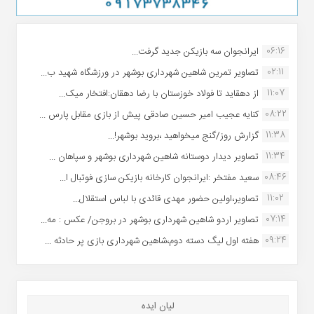
06:16
ایرانجوان سه بازیکن جدید گرفت...
02:11
تصاویر تمرین شاهین شهردارى بوشهر در ورزشگاه شهید ب...
11:07
از دهقاید تا فولاد خوزستان با رضا دهقان:افتخار میک...
08:22
کنایه عجیب امیر حسین صادقی پیش از بازی مقابل پارس ...
11:38
گزارش روز/گنج میخواهید ،بروید بوشهر!...
11:34
تصاویر دیدار دوستانه شاهین شهردارى بوشهر و سپاهان ...
08:46
سعید مفتخر :ایرانجوان کارخانه بازیکن سازی فوتبال ا...
11:02
تصاویر،اولین حضور مهدی قائدی با لباس استقلال...
07:14
تصاویر اردو شاهین شهرداری بوشهر در بروجن/ عکس : مه...
09:24
هفته اول لیگ دسته دوم،شاهین شهرداری بازی پر حادثه ...
لیان ایده