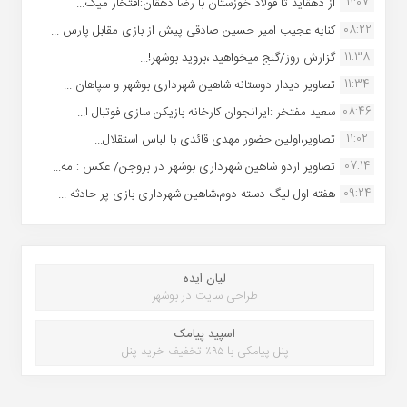
11:07
از دهقاید تا فولاد خوزستان با رضا دهقان:افتخار میک...
08:22
کنایه عجیب امیر حسین صادقی پیش از بازی مقابل پارس ...
11:38
گزارش روز/گنج میخواهید ،بروید بوشهر!...
11:34
تصاویر دیدار دوستانه شاهین شهردارى بوشهر و سپاهان ...
08:46
سعید مفتخر :ایرانجوان کارخانه بازیکن سازی فوتبال ا...
11:02
تصاویر،اولین حضور مهدی قائدی با لباس استقلال...
07:14
تصاویر اردو شاهین شهرداری بوشهر در بروجن/ عکس : مه...
09:24
هفته اول لیگ دسته دوم،شاهین شهرداری بازی پر حادثه ...
لیان ایده
طراحی سایت در بوشهر
اسپید پیامک
پنل پیامکی با ۹۵٪ تخفیف خرید پنل