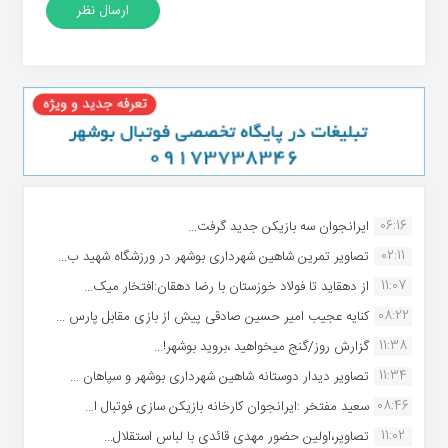
06:16
ایرانجوان سه بازیکن جدید گرفت...
02:11
تصاویر تمرین شاهین شهردارى بوشهر در ورزشگاه شهید ب...
11:07
از دهقاید تا فولاد خوزستان با رضا دهقان:افتخار میک...
08:22
کنایه عجیب امیر حسین صادقی پیش از بازی مقابل پارس ...
11:38
گزارش روز/گنج میخواهید ،بروید بوشهر!...
11:34
تصاویر دیدار دوستانه شاهین شهردارى بوشهر و سپاهان ...
08:46
سعید مفتخر :ایرانجوان کارخانه بازیکن سازی فوتبال ا...
11:02
تصاویر،اولین حضور مهدی قائدی با لباس استقلال...