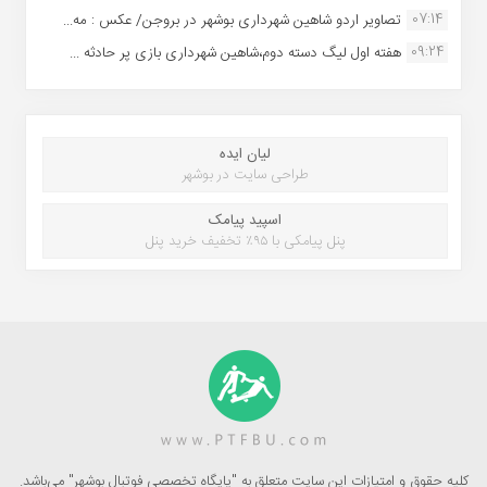
07:14
تصاویر اردو شاهین شهرداری بوشهر در بروجن/ عکس : مه...
09:24
هفته اول لیگ دسته دوم،شاهین شهرداری بازی پر حادثه ...
لیان ایده
طراحی سایت در بوشهر
اسپید پیامک
پنل پیامکی با ۹۵٪ تخفیف خرید پنل
کلیه حقوق و امتیازات این سایت متعلق به "پایگاه تخصصی فوتبال بوشهر" می‌باشد.