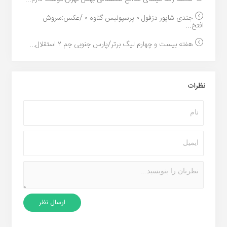
جندی شاپور دزفول ۰ پرسپولیس گناوه ۰ /عکس:سروش
افتخ...
هفته بیست و چهارم لیگ برتر/پارس جنوبی جم ۲ استقلال...
نظرات