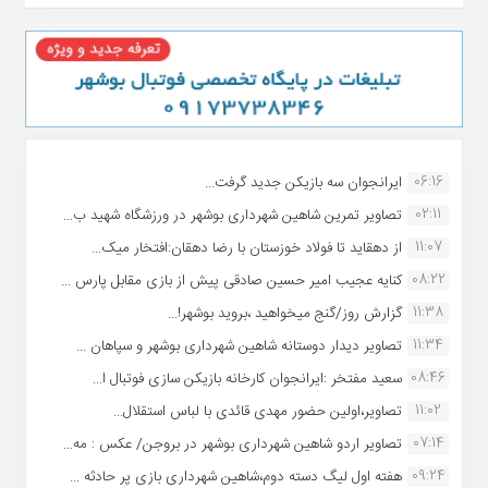
06:16
ایرانجوان سه بازیکن جدید گرفت...
02:11
تصاویر تمرین شاهین شهردارى بوشهر در ورزشگاه شهید ب...
11:07
از دهقاید تا فولاد خوزستان با رضا دهقان:افتخار میک...
08:22
کنایه عجیب امیر حسین صادقی پیش از بازی مقابل پارس ...
11:38
گزارش روز/گنج میخواهید ،بروید بوشهر!...
11:34
تصاویر دیدار دوستانه شاهین شهردارى بوشهر و سپاهان ...
08:46
سعید مفتخر :ایرانجوان کارخانه بازیکن سازی فوتبال ا...
11:02
تصاویر،اولین حضور مهدی قائدی با لباس استقلال...
07:14
تصاویر اردو شاهین شهرداری بوشهر در بروجن/ عکس : مه...
09:24
هفته اول لیگ دسته دوم،شاهین شهرداری بازی پر حادثه ...