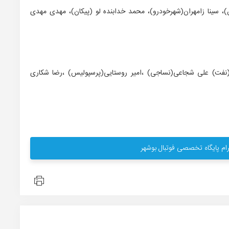
، سینا زامهران(شهرخودرو)، محمد خدابنده لو (پیکان)، مهدی مهدی
(نفت) علی شجاعی(نساجی) ،امیر روستایی(پرسپولیس) ،رضا شکاری
ام پایگاه تخصصی فوتبال بوشهر