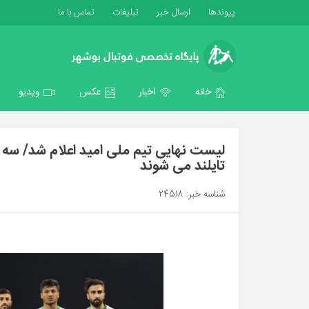
پیوندها
ارسال خبر
تبلیغات
تماس با ما
خانه
اخبار
عکس
ویدیو
لیست نهایی تیم ملی امید اعلام شد/ سه ب
تایلند می شوند
شناسه خبر: 24518