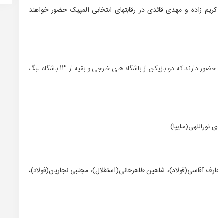
 کریم زاده و مهدی قائدی در رقابتهای انتخابی المپیک حضور خواهند
در لیست 23 نفره حمید استیلی بازیکنان از 15 باشگاه مختلف حضور دارند که دو بازیکن از باشگاه های خارجی و بقیه از 13 باشگاه لیگ
نوراللهی(سایپا)
رف آقاسی(فولاد)، شاهین طاهرخانی(استقلال)، مجتبی نجاریان(فولاد)،