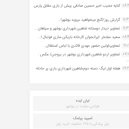
08:
کنایه عجیب امیر حسین صادقی پیش از بازی مقابل پارس
11:
گزارش روز/گنج میخواهید ،بروید بوشهر!...
11:
تصاویر دیدار دوستانه شاهین شهردارى بوشهر و سپاهان ...
08:
سعید مفتخر :ایرانجوان کارخانه بازیکن سازی فوتبال ا...
11:0
تصاویر،اولین حضور مهدی قائدی با لباس استقلال...
07:
تصاویر اردو شاهین شهرداری بوشهر در بروجن/ عکس :
..
09:
هفته اول لیگ دسته دوم،شاهین شهرداری بازی پر حادثه
لیان ایده
طراحی سایت در بوشهر
اسپید پیامک
پنل پیامکی با ۹۵٪ تخفیف خرید پنل