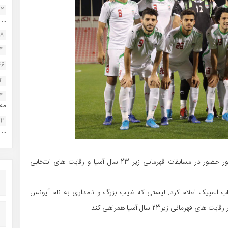
22
...
38
34
46
2
14
مه.
24
...
اسامی 23 بازیکن نهایی تیم ملی فوتبال امید ایران به منظور حضور در مسابقات قهرمانی زیر 23 سال آسیا و رقابت های انتخابی
ب المپیک اعلام کرد. لیستی که غایب بزرگ و نامداری به نام “یونس
نی زیر23 سال آسیا همراهی کند.