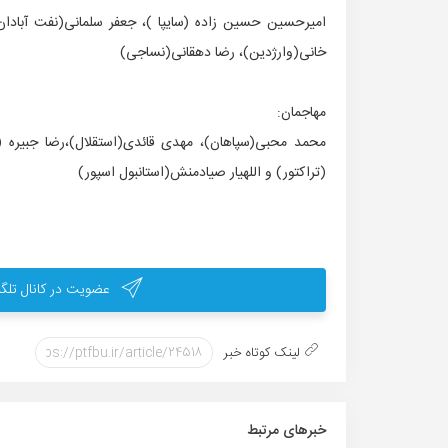
امیرحسین حسین زاده (سایپا )، جعفر سلمانی(نفت آبادان)
خانی(وارژدین)، رضا دهقانی(نساجی)
مهاجمان:
محمد محبی(سپاهان)، مهدی قائدی(استقلال)،رضا جبیره 
(تراکتور) و اللهیار صیادمنش(استانبول اسپور)
عضویت در کانال تلگر
لینک کوتاه خبر
خبر‌های مرتبط