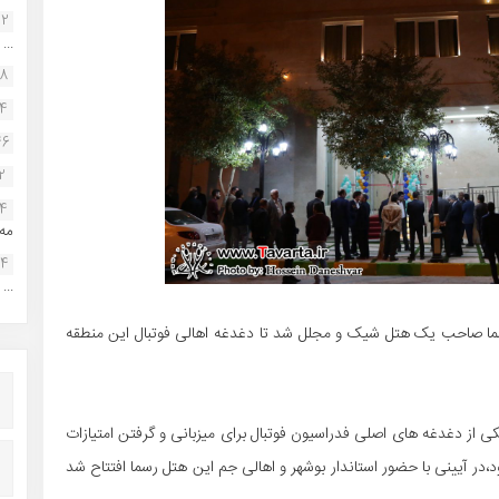
22
...
38
34
46
2
14
مه.
24
...
ما صاحب یک هتل شیک و مجلل شد تا دغدغه اهالی فوتبال این منطقه
 از دغدغه های اصلی فدراسیون فوتبال برای میزبانی و گرفتن امتیازات
ر آیینی با حضور استاندار بوشهر و اهالی جم این هتل رسما افتتاح شد