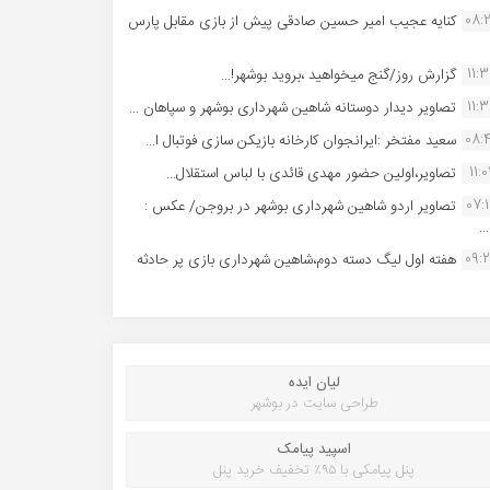
08:
کنایه عجیب امیر حسین صادقی پیش از بازی مقابل پارس
11:
گزارش روز/گنج میخواهید ،بروید بوشهر!...
11:
تصاویر دیدار دوستانه شاهین شهردارى بوشهر و سپاهان ...
08:
سعید مفتخر :ایرانجوان کارخانه بازیکن سازی فوتبال ا...
11:0
تصاویر،اولین حضور مهدی قائدی با لباس استقلال...
07:
تصاویر اردو شاهین شهرداری بوشهر در بروجن/ عکس :
..
09:
هفته اول لیگ دسته دوم،شاهین شهرداری بازی پر حادثه
لیان ایده
طراحی سایت در بوشهر
اسپید پیامک
پنل پیامکی با ۹۵٪ تخفیف خرید پنل