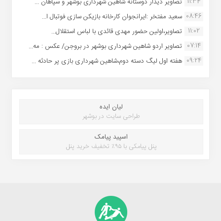
11:34
تصاویر دیدار دوستانه شاهین شهردارى بوشهر و سپاهان ...
08:46
سعید مفتخر :ایرانجوان کارخانه بازیکن سازی فوتبال ا...
11:02
تصاویر،اولین حضور مهدی قائدی با لباس استقلال...
07:14
تصاویر اردو شاهین شهرداری بوشهر در بروجن/ عکس : مه...
09:24
هفته اول لیگ دسته دوم،شاهین شهرداری بازی پر حادثه ...
لیان ایده
طراحی سایت در بوشهر
اسپید پیامک
پنل پیامکی با ۹۵٪ تخفیف خرید پنل