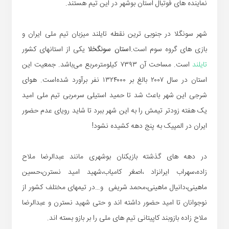
نماینده های فوتبال استان بوشهر در این تیم هستند.
شهر سونگلا در جنوبى ترين نقطه تايلند میزبان تیم ملی ایران و
بازی های گروه سوم است.
استان سونگخلا
یکی از استانهای کشور
تایلند
است. مساحت آن ۷۳۹۳ کیلومترمربع می‌باشد. جمعیت این
استان در سال ۲۰۰۷ بالغ بر ۱۳۲۴۰۰۰ نفر برآورد شده‌است. هوای
شرجی این شهر باعث شد تا حمید استیلی سرمربی تیم ملی امید
یک هفته زودتر تیمش را به این شهر ببرد تا شاید رویای عدم حضور
ایران در المپیک به پنج دهه کشیده نشود!
در دهه های گذشته بازیکنان بوشهری مانند عبدالرضا ملاح
زاده،سهراب ایرانزاد ،اصغر کامیاب،شهید امید نسترن،حسین
ماهینی،دانیال ماهینی،محمد شریفی و…در تیمهای مختلف کشور از
نوجوانان تا امید حضور داشته اند و حتی شهید نسترن و عبدالرضا
ملاح زاده بازوبند کاپیتانی تیم های ملی را بر بازو بسته اند.