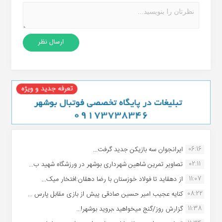
06:16
ایرانجوان سه بازیکن جدید گرفت...
02:11
تصاویر تمرین شاهین شهردارى بوشهر در ورزشگاه شهید ب...
11:07
از دهقاید تا فولاد خوزستان با رضا دهقان:افتخار میک...
08:22
کنایه عجیب امیر حسین صادقی پیش از بازی مقابل پارس ...
11:38
گزارش روز/گنج میخواهید ،بروید بوشهر!...