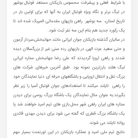
با شرایط فعلی و پیشرفت محسوس بازیکنان مستعد فوتبال بوشهر
در لیگ برتر و نگاه ویژه فوتبال ایران به آنها که برای اولین بار در
تاریخ استان، سه بوشهر راهی بازیهای مقدماتی المپیک شده اند تا
یک رکورد جدید هم بنام این سه نفر ثبت شود.
در سالیان گذشته بازیکنان جوان ایرانی مانند حهانبخش،سردار آزمون
و حتی سعید عزت الهی در بازیهای رده سنی غیر از بزررگسالان دیده
شدند و راهی اروپا گردیدند که علی رضا جهانبخش ستاره ایرانی
لیگ هلند بارزترین نمونه بود .طبق آخرین خبرهای شرکت های
بزرگ نقل و انتقال اروپایی و باشگاههای حرفه ای دنیا نمایندگان خود
را راهی تایلند میکنند تا استعدادهای جوان فوتبال آسیا را زیر نظر
بگیرند.به عنوان مثال نمایندگان یک باشگاه بزرگ روسی برای دیدن
ستاره های ایران راهی شهر محل بازی های تیم امید خواهند شد یا
یک باشگاه بزرگ قطری که گفته می شود برای دیدن مهدی قائدی
روانه تایلند می شوند.
نتایج تیم ملی امید و عملکرد بازیکنان در این تورنمنت بسیار مهم