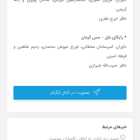
داوران: فرزین تمیزی، محمدرسول ذورقی، عدنان پیروی و رضا
کریمی
ناظر: ایرج نظری
* رایکای بابل – مس کرمان
داوران: امیرسامان سلطانی، تورج عیوض محمدی، رحیم شاهین و
فرهاد امینی
ناظر: حبیب‌الله شیرازی
عضویت در کانال تلگرام
خبر‌های مرتبط
حمید زید آبادی به آوالان کامیاران پیوست...