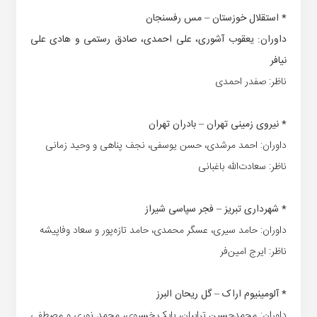
* استقلال خوزستان – مس رفسنجان
داوران: یعقوب آشوری، علی احمدی، صادق رستمی و هادی علی
نیافر
ناظر: صفدر احمدی
* نیروی زمینی تهران – بادران تهران
داوران: احمد مرشدی، حسن یوسفی، نجف پناهی و وحید زمانی
ناظر: سعادت‌الله باغبانی
* شهرداری تبریز – فجر سپاسی شیراز
داوران: حامد سیری، عسگر محمدی، حامد تازه‌پور و سعاد وفاپیشه
ناظر: ایرج امین‌فر
* آلومینیوم اراک – گل ریحان البرز
داوران: محمدحسین ترابیان، بابک خسروی، محمد نوری و مصطفی