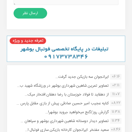
06:16
ایرانجوان سه بازیکن جدید گرفت...
02:11
تصاویر تمرین شاهین شهردارى بوشهر در ورزشگاه شهید ب...
11:07
از دهقاید تا فولاد خوزستان با رضا دهقان:افتخار میک...
08:22
کنایه عجیب امیر حسین صادقی پیش از بازی مقابل پارس ...
11:38
گزارش روز/گنج میخواهید ،بروید بوشهر!...
11:34
تصاویر دیدار دوستانه شاهین شهردارى بوشهر و سپاهان ...
08:46
سعید مفتخر :ایرانجوان کارخانه بازیکن سازی فوتبال ا...