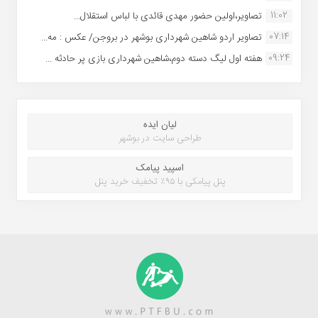
11:02
تصاویر،اولین حضور مهدی قائدی با لباس استقلال...
07:14
تصاویر اردو شاهین شهرداری بوشهر در بروجن/ عکس : مه...
09:24
هفته اول لیگ دسته دوم،شاهین شهرداری بازی پر حادثه ...
لیان ایده
طراحی سایت در بوشهر
اسپید پیامک
پنل پیامکی با ۹۵٪ تخفیف خرید پنل