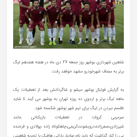
شاهین شهرداری بوشهر روز جمعه 27 دی ماه در هفته هفدهم لیگ
برتر به مصاف شهرخودرو مشهد خواهد رفت.
به گزارش فوتبال بوشهر میشو و شاگرذانش بعد از تعطیلات یک
ماهه لیگ برتر و اردوی ده روزه تهران به بوشهر می آیند تا شاید
طلسم نبردن در لیگ برای تیم شهر بوشهر شکسته شود.
سرمربی کروات در تعطیلات بازیکنانی مانند
شیرزادی،صفرزاده،درویشوند،کریمی،چاهکوتاه زاده ،پولادی و فرخنده
پی را کنار گذاشت که باید نام صادق بارانی هافبک با تجربه شاهینی