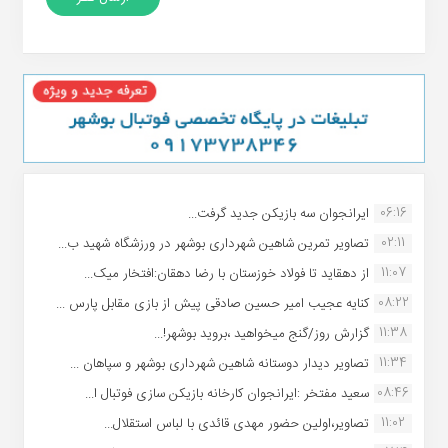
06:16
ایرانجوان سه بازیکن جدید گرفت...
02:11
تصاویر تمرین شاهین شهردارى بوشهر در ورزشگاه شهید ب...
11:07
از دهقاید تا فولاد خوزستان با رضا دهقان:افتخار میک...
08:22
کنایه عجیب امیر حسین صادقی پیش از بازی مقابل پارس ...
11:38
گزارش روز/گنج میخواهید ،بروید بوشهر!...
11:34
تصاویر دیدار دوستانه شاهین شهردارى بوشهر و سپاهان ...
08:46
سعید مفتخر :ایرانجوان کارخانه بازیکن سازی فوتبال ا...
11:02
تصاویر،اولین حضور مهدی قائدی با لباس استقلال...