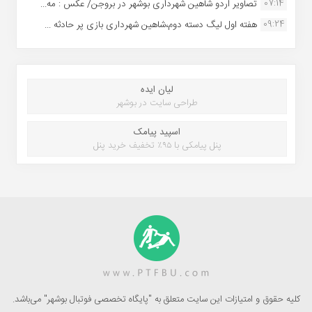
07:14
تصاویر اردو شاهین شهرداری بوشهر در بروجن/ عکس : مه...
09:24
هفته اول لیگ دسته دوم،شاهین شهرداری بازی پر حادثه ...
لیان ایده
طراحی سایت در بوشهر
اسپید پیامک
پنل پیامکی با ۹۵٪ تخفیف خرید پنل
کلیه حقوق و امتیازات این سایت متعلق به "پایگاه تخصصی فوتبال بوشهر" می‌باشد.