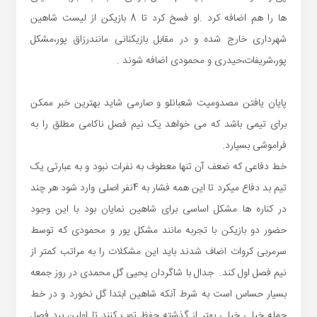
ها را هم اضافه کرد .او فسخ کرد تا 8 بازیکن از لیست شاهین
شهرداری خارج شده و در مقابل بازیکنانی مانندرزاق پور،مشکل
پور،شریفات،حیدری و محمودی اضافه شوند .
پایان یافتن مصدومیت شعبانلو و صارمی شاید بهترین خبر ممکن
برای تیمی باشد که می خواهد یک نیم فصل ناکامی مطلق را به
فراموشی بسپارد.
خط دفاعی که ضعف آن تنها معطوف به نفرات نبود و به عبارتی یک
تیم بد دفاع میکرد تا این همه فشار به 4نفر اصلی وارد شود هر چند
در کناره ها مشکل اساسی برای شاهین نمایان بود با این وجود
حضور دو بازیکن با تجربه مانند مشکل پور و محمودی که توسط
سرمربی کروات اضاف شدند باید این مشکلات را به مراتب کمتر از
نیم فصل اول کند. جدال با شاگردان یحیی گل محمدی در روز جمعه
بسیار حساس است به شرط آنکه شاهین ابتدا گل نخورد و در خط
حمله خیلی خیلی بهتر از گذشته حفظ توپ کنند تا اولین برد فصل