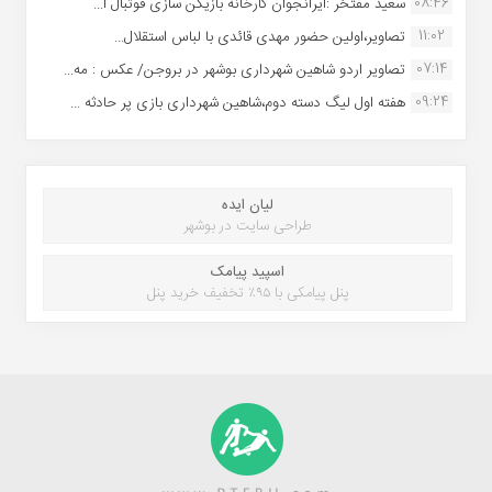
08:46
سعید مفتخر :ایرانجوان کارخانه بازیکن سازی فوتبال ا...
11:02
تصاویر،اولین حضور مهدی قائدی با لباس استقلال...
07:14
تصاویر اردو شاهین شهرداری بوشهر در بروجن/ عکس : مه...
09:24
هفته اول لیگ دسته دوم،شاهین شهرداری بازی پر حادثه ...
لیان ایده
طراحی سایت در بوشهر
اسپید پیامک
پنل پیامکی با ۹۵٪ تخفیف خرید پنل