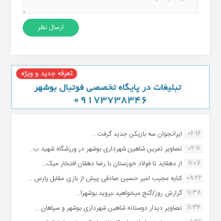
06:16
ایرانجوان سه بازیکن جدید گرفت...
02:11
تصاویر تمرین شاهین شهردارى بوشهر در ورزشگاه شهید ب...
11:07
از دهقاید تا فولاد خوزستان با رضا دهقان:افتخار میک...
08:22
کنایه عجیب امیر حسین صادقی پیش از بازی مقابل پارس ...
11:38
گزارش روز/گنج میخواهید ،بروید بوشهر!...
11:34
تصاویر دیدار دوستانه شاهین شهردارى بوشهر و سپاهان ...