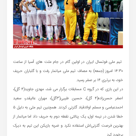
تیم ملی فوتسال ایران در اولین گام در جام ملت های آسیا از ساعت
۱۴:۳۰ امروز (جمعه) به مصاف تیم ملی میانمار رفت و با گلباران حریف
خود، به برتری ۱۴ بر صفر رسید.
در این بازی که در گروه C مسابقات برگزار می شد، مهدی جاوید(۴ گل)،
اصغر حسن‌زاده(۴ گل)، حسین طیبی(۳گل)، مهران عالیقدر، سعید
احمدعباسی و مسلم اولادقباد گلزنی کردند. همچنین تیم ملی به دلیل ۵
خطا شدن در نیمه اول، یک پنالتی نقطه دوم به حریف داد اما میانمار از
بهترین فرصت گلزنی‌اش استفاده نکرد و ضربه بازیکن این تیم به دیرک
برخورد کرد