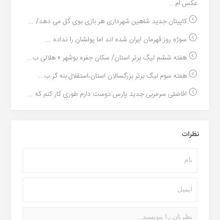
عکس:ام...
کاپیتان جدید شاهین شهرداری هر بازی بوی گل می دهد/ ...
سوژه روز:قهرمان ایران شده اند اما پولشان را نداده ...
هفته ششم لیگ برتر استان/ سکان جفره بوشهر 0 هلالی ب...
هفته سوم لیگ برتر بزرگسالان استان،استقلال بنه گز ب...
افاضلی سرمربی جدید پارس:دوست دارم طوری کار کنم که ...
نظرات