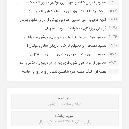
02:11
تصاویر تمرین شاهین شهردارى بوشهر در ورزشگاه شهید ب...
11:07
از دهقاید تا فولاد خوزستان با رضا دهقان:افتخار میک...
08:22
کنایه عجیب امیر حسین صادقی پیش از بازی مقابل پارس ...
11:38
گزارش روز/گنج میخواهید ،بروید بوشهر!...
11:34
تصاویر دیدار دوستانه شاهین شهردارى بوشهر و سپاهان ...
08:46
سعید مفتخر :ایرانجوان کارخانه بازیکن سازی فوتبال ا...
11:02
تصاویر،اولین حضور مهدی قائدی با لباس استقلال...
07:14
تصاویر اردو شاهین شهرداری بوشهر در بروجن/ عکس : مه...
09:24
هفته اول لیگ دسته دوم،شاهین شهرداری بازی پر حادثه ...
لیان ایده
طراحی سایت در بوشهر
اسپید پیامک
پنل پیامکی با ۹۵٪ تخفیف خرید پنل