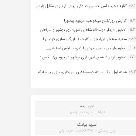
08:
کنایه عجیب امیر حسین صادقی پیش از بازی مقابل پارس
11:
گزارش روز/گنج میخواهید ،بروید بوشهر!...
11:
تصاویر دیدار دوستانه شاهین شهردارى بوشهر و سپاهان ...
08:
سعید مفتخر :ایرانجوان کارخانه بازیکن سازی فوتبال ا...
11:0
تصاویر،اولین حضور مهدی قائدی با لباس استقلال...
07:
تصاویر اردو شاهین شهرداری بوشهر در بروجن/ عکس :
..
09:
هفته اول لیگ دسته دوم،شاهین شهرداری بازی پر حادثه
لیان ایده
طراحی سایت در بوشهر
اسپید پیامک
پنل پیامکی با ۹۵٪ تخفیف خرید پنل