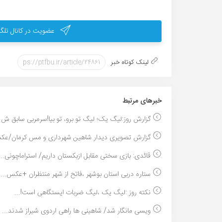
عضویت در کانال تلگر
لینک کوتاه خبر
خبر‌های مرتبط
گزارش روز:لیگ یک؛ لیگ تو برو، تو بیا!سرمربی سابق ش..
گزارش تصویری دیدار شاهین شهرداری و مس کرمان/عکس
قائدی: بازی سختی مقابل ازبکستان داریم/ استراماچونی...
ستاره دربی استان بوشهر ،فاتح از شهر منتظران +عکس...
نکته روز :لیگ یک ،لیگ ضربات ایستگاهی است!...
ویسی مانگار شد/ شاهینی ها راهی اردوی شیراز شدند...