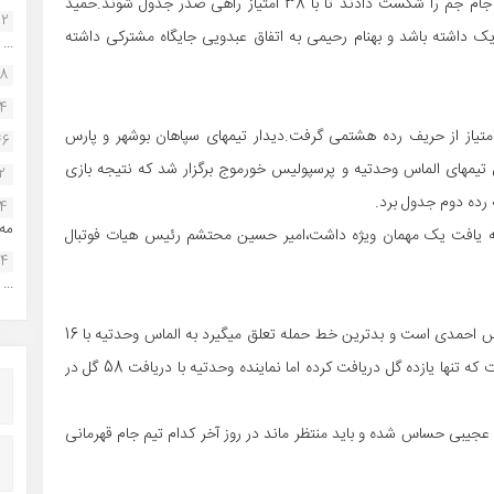
به گزارش فوتبال بوشهر آبی های تنگ زرد در خانه با دو گل جام جم را شکست دادند تا با 38 امتیاز راهی صدر جدول شوند.حمید
22
گلزنان هم شریک داشته باشد و بهنام رحیمی به اتفاق عبدویی جایگاه مشترکی داشته
...
38
34
متیاز از حریف رده هشتمی گرفت.دیدار تیمهای سپاهان بوشهر و پارس
46
ه میان تیمهای الماس وحدتیه و پرسپولیس خورموج برگزار شد که نتیجه بازی
2
14
مه.
 به سود سیراف این خاتمه یافت یک مهمان ویژه داشت،امیر حسین محتشم رئیس هیات فوتبال
24
...
در پایان هفته نوزدهم این رقابتها بهترین خط حمله از آن پارس احمدی است و بدترین خط حمله تعلق میگیرد به الماس وحدتیه با 16
گل ،اما در آمار دفاعی بهترین خط دفاعی متعلق به سکان است که تنها یازده گل دریافت کرده اما نماینده وحدتیه با دریافت 58 گل در
 عجیبی حساس شده و باید منتظر ماند در روز آخر کدام تیم جام قهرمانی