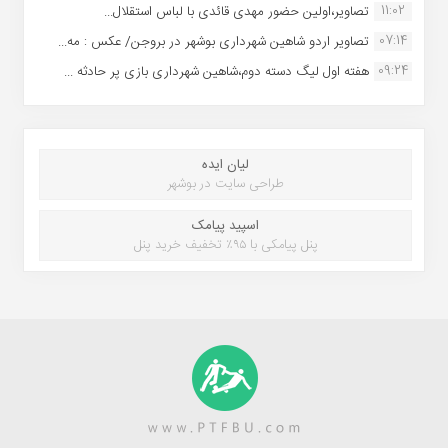
11:02
تصاویر،اولین حضور مهدی قائدی با لباس استقلال...
07:14
تصاویر اردو شاهین شهرداری بوشهر در بروجن/ عکس : مه...
09:24
هفته اول لیگ دسته دوم،شاهین شهرداری بازی پر حادثه ...
لیان ایده
طراحی سایت در بوشهر
اسپید پیامک
پنل پیامکی با ۹۵٪ تخفیف خرید پنل