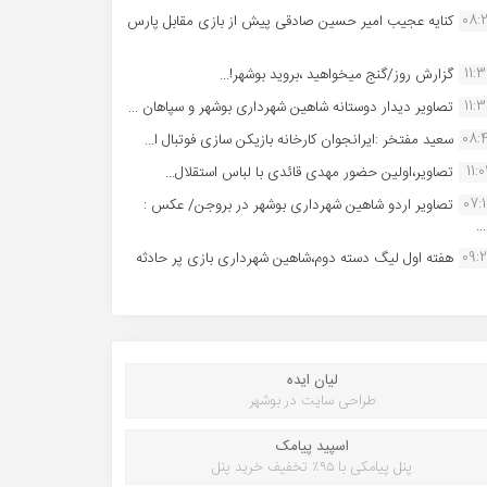
08:
کنایه عجیب امیر حسین صادقی پیش از بازی مقابل پارس
11:
گزارش روز/گنج میخواهید ،بروید بوشهر!...
11:
تصاویر دیدار دوستانه شاهین شهردارى بوشهر و سپاهان ...
08:
سعید مفتخر :ایرانجوان کارخانه بازیکن سازی فوتبال ا...
11:0
تصاویر،اولین حضور مهدی قائدی با لباس استقلال...
07:
تصاویر اردو شاهین شهرداری بوشهر در بروجن/ عکس :
..
09:
هفته اول لیگ دسته دوم،شاهین شهرداری بازی پر حادثه
لیان ایده
طراحی سایت در بوشهر
اسپید پیامک
پنل پیامکی با ۹۵٪ تخفیف خرید پنل