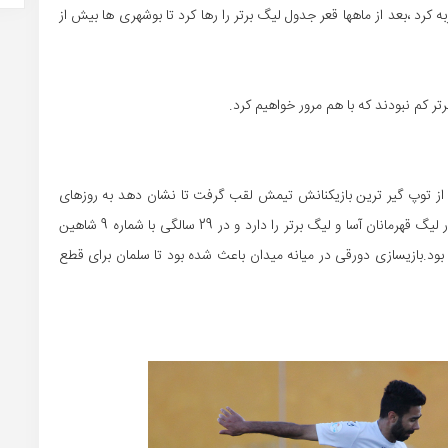
رد ،بعد از ماهها قعر جدول لیگ برتر را رها کرد تا بوشهری ها بیش از
 کم نبودند که با هم مرور خواهیم کرد.
از توپ گیر ترین بازیکنانش تیمش لقب گرفت تا نشان دهد به روزهای
خوب گذشته اش بازگشته است.بحرانی که حالا تجربه بازی در لیگ قهرمانان آسا و لیگ برتر را دارد و در 29 سالگی با شماره 9 شاهین
ا بود.بازیسازی دورقی در میانه میدان باعث شده بود تا سلمان برای قطع