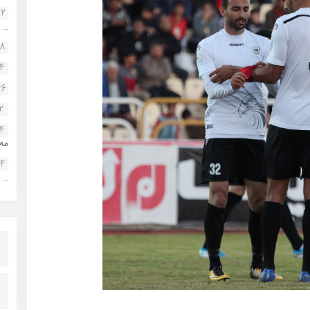
22
...
38
34
46
2
14
مه.
24
...