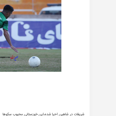
شریفات در شاهین احیا شده،این خوزستانی محبوب سکوها