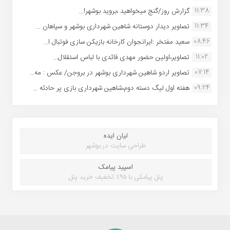
11:38
گزارش روز/گنج میخواهید ،بروید بوشهر!...
11:34
تصاویر دیدار دوستانه شاهین شهردارى بوشهر و سپاهان ...
08:46
سعید مفتخر :ایرانجوان کارخانه بازیکن سازی فوتبال ا...
11:02
تصاویر،اولین حضور مهدی قائدی با لباس استقلال...
07:14
تصاویر اردو شاهین شهرداری بوشهر در بروجن/ عکس : مه...
09:24
هفته اول لیگ دسته دوم،شاهین شهرداری بازی پر حادثه ...
لیان ایده
طراحی سایت در بوشهر
اسپید پیامک
پنل پیامکی با ۹۵٪ تخفیف خرید پنل