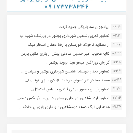
06:16
ایرانجوان سه بازیکن جدید گرفت...
02:11
تصاویر تمرین شاهین شهردارى بوشهر در ورزشگاه شهید ب...
11:07
از دهقاید تا فولاد خوزستان با رضا دهقان:افتخار میک...
08:22
کنایه عجیب امیر حسین صادقی پیش از بازی مقابل پارس ...
11:38
گزارش روز/گنج میخواهید ،بروید بوشهر!...
11:34
تصاویر دیدار دوستانه شاهین شهردارى بوشهر و سپاهان ...
08:46
سعید مفتخر :ایرانجوان کارخانه بازیکن سازی فوتبال ا...
11:02
تصاویر،اولین حضور مهدی قائدی با لباس استقلال...
07:14
تصاویر اردو شاهین شهرداری بوشهر در بروجن/ عکس : مه...
09:24
هفته اول لیگ دسته دوم،شاهین شهرداری بازی پر حادثه ...