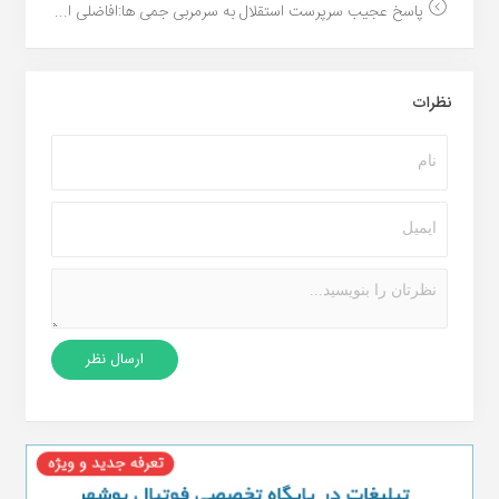
پاسخ عجیب سرپرست استقلال به سرمربی جمی ها:افاضلی ا...
نظرات