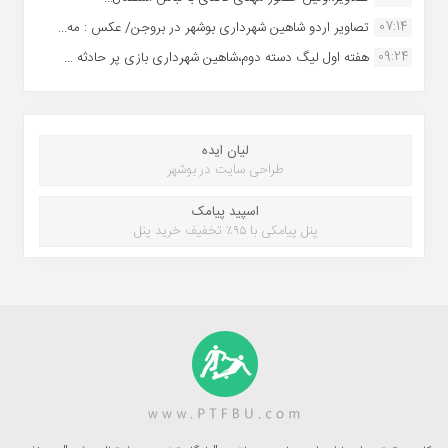
07:14
تصاویر اردو شاهین شهرداری بوشهر در بروجن/ عکس : مه...
09:24
هفته اول لیگ دسته دوم،شاهین شهرداری بازی پر حادثه ...
لیان ایده
طراحی سایت در بوشهر
اسپید پیامک
پنل پیامکی با ۹۵٪ تخفیف خرید پنل