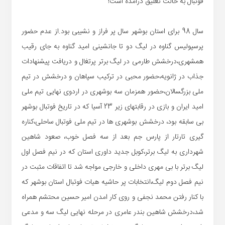
فوتبال به حالت تعلیق درآمده است!
سال 98 برای استان بوشهر سال پر فراز و نشیبی بود.از عدم حضور
پرسپولیس گناوه در لیگ دو تا جانشینی امید گناوه به جای رقیب
همشهری،درخشش طارمی در لیگ برتر پرتغال و دریافت پیشنهادات
جذاب در ژانویه،حضور محبی در ترکیب سپاهان و درخشش در تیم
ملی بزرگسالان،حضور همزمان سه بوشهری در اردوی نهایی تیم ملی
امید ایران و بازی در رقابتهای زیر 23 آسیا که در تاریخ فوتبال بوشهر
بی سابقه بود، درخشش بوشهری ها در تیم ملی فوتبال ساحلی،کناره
گیری تارتار از پارس جم بعد از سه فصل خوب، صعود شاهین
شهرداری به لیگ برتر،کوبل جدید داوری استان که در نیم فصل اول
لیگ برتر با بی مهری داخلی و خارجی مواجه شد تا اتفاقات مثبت در
نیم فصل دوم لیگ،انتخابات پر حاشیه هیات فوتبال استان بوشهر که
با کنار رفتن محمد نجفی و روی کار امدن امیر حسین محتشم همراه
شد،درخشش شاهین بندر عامری در مرحله نهایی لیگ سه و مدعی