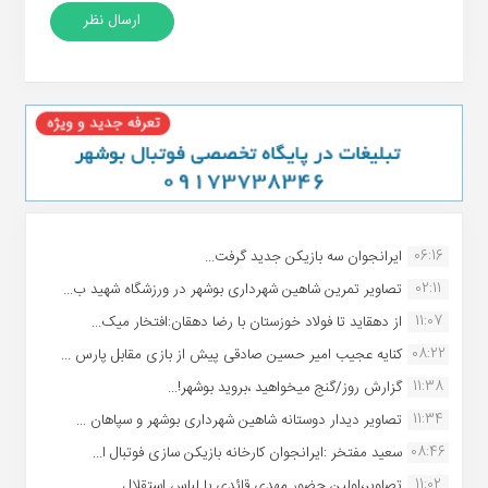
06:16
ایرانجوان سه بازیکن جدید گرفت...
02:11
تصاویر تمرین شاهین شهردارى بوشهر در ورزشگاه شهید ب...
11:07
از دهقاید تا فولاد خوزستان با رضا دهقان:افتخار میک...
08:22
کنایه عجیب امیر حسین صادقی پیش از بازی مقابل پارس ...
11:38
گزارش روز/گنج میخواهید ،بروید بوشهر!...
11:34
تصاویر دیدار دوستانه شاهین شهردارى بوشهر و سپاهان ...
08:46
سعید مفتخر :ایرانجوان کارخانه بازیکن سازی فوتبال ا...
11:02
تصاویر،اولین حضور مهدی قائدی با لباس استقلال...