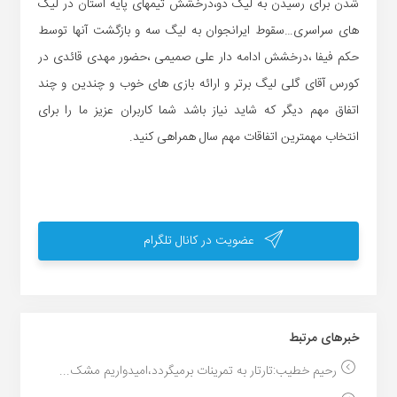
شدن برای رسیدن به لیگ دو،درخشش تیمهای پایه استان در لیگ
های سراسری…سقوط ایرانجوان به لیگ سه و بازگشت آنها توسط
حکم فیفا ،درخشش ادامه دار علی صمیمی ،حضور مهدی قائدی در
کورس آقای گلی لیگ برتر و ارائه بازی های خوب و چندین و چند
اتفاق مهم دیگر که شاید نیاز باشد شما کاربران عزیز ما را برای
انتخاب مهمترین اتفاقات مهم سال همراهی کنید.
عضویت در کانال تلگرام
خبر‌های مرتبط
رحیم خطیب:تارتار به تمرینات برمیگردد،امیدواریم مشک...