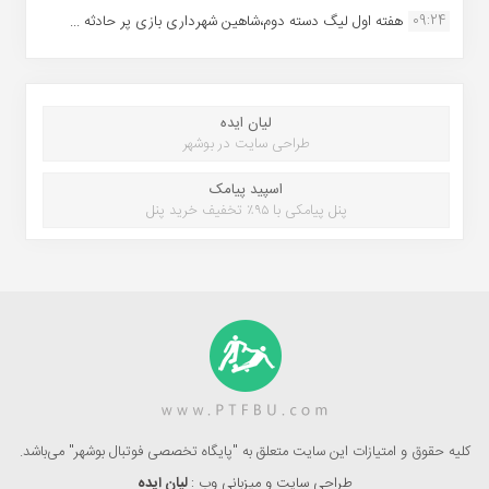
09:24
هفته اول لیگ دسته دوم،شاهین شهرداری بازی پر حادثه ...
لیان ایده
طراحی سایت در بوشهر
اسپید پیامک
پنل پیامکی با ۹۵٪ تخفیف خرید پنل
کلیه حقوق و امتیازات این سایت متعلق به "پایگاه تخصصی فوتبال بوشهر" می‌باشد.
طراحی سایت و میزبانی وب :
لیان ایده