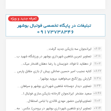
06:16
ایرانجوان سه بازیکن جدید گرفت...
02:11
تصاویر تمرین شاهین شهردارى بوشهر در ورزشگاه شهید ب...
11:07
از دهقاید تا فولاد خوزستان با رضا دهقان:افتخار میک...
08:22
کنایه عجیب امیر حسین صادقی پیش از بازی مقابل پارس ...
11:38
گزارش روز/گنج میخواهید ،بروید بوشهر!...
11:34
تصاویر دیدار دوستانه شاهین شهردارى بوشهر و سپاهان ...
08:46
سعید مفتخر :ایرانجوان کارخانه بازیکن سازی فوتبال ا...
11:02
تصاویر،اولین حضور مهدی قائدی با لباس استقلال...
07:14
تصاویر اردو شاهین شهرداری بوشهر در بروجن/ عکس : مه...