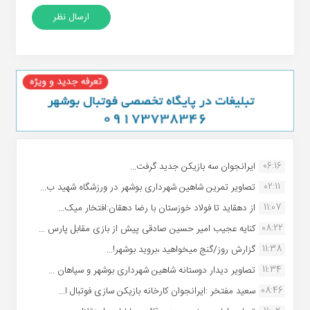
06:16
ایرانجوان سه بازیکن جدید گرفت...
02:11
تصاویر تمرین شاهین شهردارى بوشهر در ورزشگاه شهید ب...
11:07
از دهقاید تا فولاد خوزستان با رضا دهقان:افتخار میک...
08:22
کنایه عجیب امیر حسین صادقی پیش از بازی مقابل پارس ...
11:38
گزارش روز/گنج میخواهید ،بروید بوشهر!...
11:34
تصاویر دیدار دوستانه شاهین شهردارى بوشهر و سپاهان ...
08:46
سعید مفتخر :ایرانجوان کارخانه بازیکن سازی فوتبال ا...