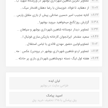
02:11
تصاویر تمرین شاهین شهردارى بوشهر در ورزشگاه شهید ب...
11:07
از دهقاید تا فولاد خوزستان با رضا دهقان:افتخار میک...
08:22
کنایه عجیب امیر حسین صادقی پیش از بازی مقابل پارس ...
11:38
گزارش روز/گنج میخواهید ،بروید بوشهر!...
11:34
تصاویر دیدار دوستانه شاهین شهردارى بوشهر و سپاهان ...
08:46
سعید مفتخر :ایرانجوان کارخانه بازیکن سازی فوتبال ا...
11:02
تصاویر،اولین حضور مهدی قائدی با لباس استقلال...
07:14
تصاویر اردو شاهین شهرداری بوشهر در بروجن/ عکس : مه...
09:24
هفته اول لیگ دسته دوم،شاهین شهرداری بازی پر حادثه ...
لیان ایده
طراحی سایت در بوشهر
اسپید پیامک
پنل پیامکی با ۹۵٪ تخفیف خرید پنل