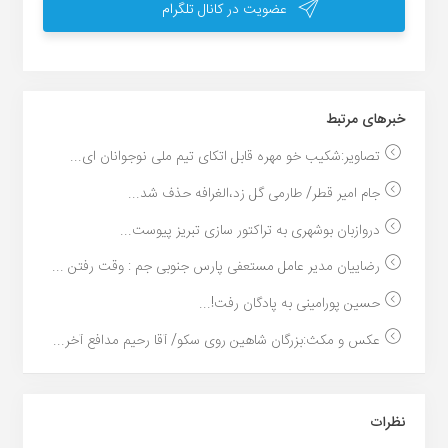
عضویت در کانال تلگرام
خبر‌های مرتبط
تصاویر:شکیب خو مهره قابل اتکای تیم ملی نوجوانان ای...
جام امیر قطر/ طارمی گل زد،الغرافه حذف شد...
دروازبان بوشهری به تراکتور سازی تبریز پیوست...
رضاییان مدیر عامل مستعفی پارس جنوبی جم : وقت رفتن ...
حسین پورامینی به پادگان رفت!...
عکس و مکث:بزرگان شاهین روی سکو/ آقا رحیم مدافع آخر...
نظرات