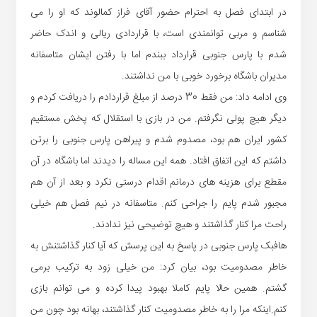
در ابتدای فصل به احترام حضور آقای فراز کمالوند که او را می
شناسم و مربی توانمندی است، با قراردادی ریالی و اندک حاضر
شدم با پارس جنوبی قرارداد ببندم اما با رفتن ایشان متاسفانه
مدیران باشگاه برخورد خوبی با من نداشتند.
وی ادامه داد: من فقط 30 درصد از مبلغ قراردادم را دریافت کردم و
دیگر هیچ پولی نگرفتم. من در بازی با استقلال که پخش مستقیم
کشور ایران هم بود، مصدوم شدم و پیراهن پارس جنوبی را برتن
داشتم که این اتفاق افتاد. همه این مساله را دیدند اما باشگاه در آن
مقطع برای هزینه های درمانم اقدام درستی نکرد و بعد از آن هم
مجبور شدم پایم را جراحی کنم. متاسفانه در نیم فصل هم خیلی
راحت مرا کنار گذاشتند و هیچ توضیحی نیز ندادند.
هافبک پارس جنوبی در پاسخ به این پرسش که آیا کنار گذاشتنش به
خاطر مصدومیت بود، بیان کرد: من خیلی زود به ترکیب برمی
گشتم. همین حالا پایم کاملا بهبود پیدا کرده و می توانم بازی
کنم.اینکه مرا را به خاطر مصدومیت کنار گذاشتند، بهانه بود چون من