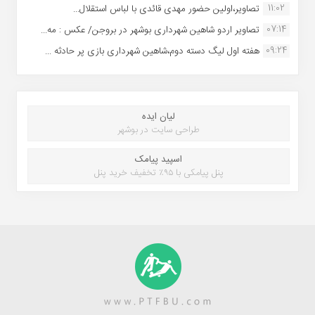
11:02
تصاویر،اولین حضور مهدی قائدی با لباس استقلال...
07:14
تصاویر اردو شاهین شهرداری بوشهر در بروجن/ عکس : مه...
09:24
هفته اول لیگ دسته دوم،شاهین شهرداری بازی پر حادثه ...
لیان ایده
طراحی سایت در بوشهر
اسپید پیامک
پنل پیامکی با ۹۵٪ تخفیف خرید پنل