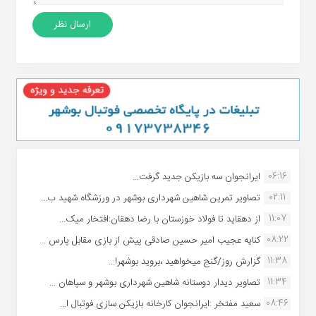
06:16
ایرانجوان سه بازیکن جدید گرفت...
02:11
تصاویر تمرین شاهین شهردارى بوشهر در ورزشگاه شهید ب...
11:07
از دهقاید تا فولاد خوزستان با رضا دهقان:افتخار میک...
08:22
کنایه عجیب امیر حسین صادقی پیش از بازی مقابل پارس ...
11:38
گزارش روز/گنج میخواهید ،بروید بوشهر!...
11:34
تصاویر دیدار دوستانه شاهین شهردارى بوشهر و سپاهان ...
08:46
سعید مفتخر :ایرانجوان کارخانه بازیکن سازی فوتبال ا...