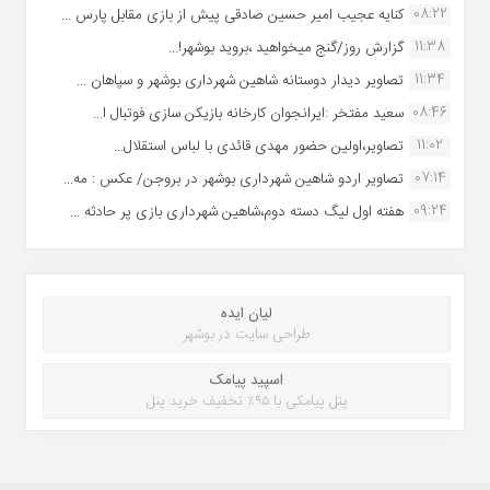
08:22
کنایه عجیب امیر حسین صادقی پیش از بازی مقابل پارس ...
11:38
گزارش روز/گنج میخواهید ،بروید بوشهر!...
11:34
تصاویر دیدار دوستانه شاهین شهردارى بوشهر و سپاهان ...
08:46
سعید مفتخر :ایرانجوان کارخانه بازیکن سازی فوتبال ا...
11:02
تصاویر،اولین حضور مهدی قائدی با لباس استقلال...
07:14
تصاویر اردو شاهین شهرداری بوشهر در بروجن/ عکس : مه...
09:24
هفته اول لیگ دسته دوم،شاهین شهرداری بازی پر حادثه ...
لیان ایده
طراحی سایت در بوشهر
اسپید پیامک
پنل پیامکی با ۹۵٪ تخفیف خرید پنل