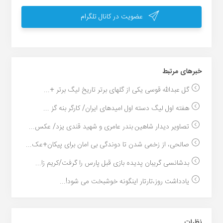
عضویت در کانال تلگرام
خبر‌های مرتبط
گل عبدالله قوسی یکی از گلهای برتر تاریخ لیگ برتر +...
هفته اول لیگ دسته اول امیدهای ایران/ کارگر بنه گز ...
تصاویر دیدار شاهین بندر عامری و شهید قندی یزد/ عکس...
صالحی، از زخمی شدن تا دوندگی بی امان برای پیکان+عک...
بدشانسی گریبان پدیده بازی قبل پارس را گرفت/کریم زا...
یادداشت روز،تارتار اینگونه خوشبخت می شود!...
نظرات