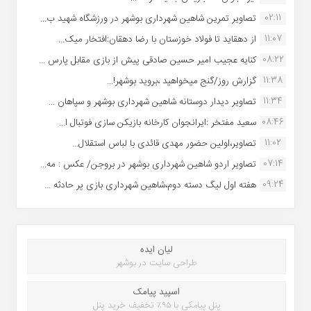
02:11
تصاویر تمرین شاهین شهردارى بوشهر در ورزشگاه شهید ب...
11:07
از دهقاید تا فولاد خوزستان با رضا دهقان:افتخار میک...
08:22
کنایه عجیب امیر حسین صادقی پیش از بازی مقابل پارس ...
11:38
گزارش روز/گنج میخواهید ،بروید بوشهر!...
11:34
تصاویر دیدار دوستانه شاهین شهردارى بوشهر و سپاهان ...
08:46
سعید مفتخر :ایرانجوان کارخانه بازیکن سازی فوتبال ا...
11:02
تصاویر،اولین حضور مهدی قائدی با لباس استقلال...
07:14
تصاویر اردو شاهین شهرداری بوشهر در بروجن/ عکس : مه...
09:24
هفته اول لیگ دسته دوم،شاهین شهرداری بازی پر حادثه ...
لیان ایده
طراحی سایت در بوشهر
اسپید پیامک
پنل پیامکی با ۹۵٪ تخفیف خرید پنل