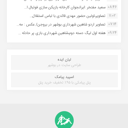
08:46
سعید مفتخر :ایرانجوان کارخانه بازیکن سازی فوتبال ا...
11:02
تصاویر،اولین حضور مهدی قائدی با لباس استقلال...
07:14
تصاویر اردو شاهین شهرداری بوشهر در بروجن/ عکس : مه...
09:24
هفته اول لیگ دسته دوم،شاهین شهرداری بازی پر حادثه ...
لیان ایده
طراحی سایت در بوشهر
اسپید پیامک
پنل پیامکی با ۹۵٪ تخفیف خرید پنل