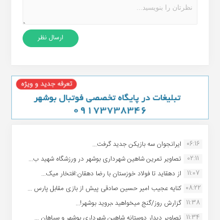
06:16
ایرانجوان سه بازیکن جدید گرفت...
02:11
تصاویر تمرین شاهین شهردارى بوشهر در ورزشگاه شهید ب...
11:07
از دهقاید تا فولاد خوزستان با رضا دهقان:افتخار میک...
08:22
کنایه عجیب امیر حسین صادقی پیش از بازی مقابل پارس ...
11:38
گزارش روز/گنج میخواهید ،بروید بوشهر!...
11:34
تصاویر دیدار دوستانه شاهین شهردارى بوشهر و سپاهان ...