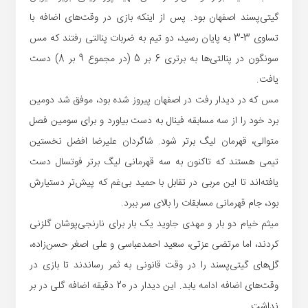
گیتی‌پسند اصفهان بود. پس از اینکه بازی در وقت‌های اضافه با
تساوی 3-3 به پایان رسید، دو تیم به ضربات پنالتی رفتند که مس
سونگون در پنالتی‌ها به برتری 6 بر 5 (در مجموع 9 بر 8) دست
یافت.
مس که در دیدار رفت در اصفهان پیروز شده بود، موفق شد دومین
برد خود را از سه مسابقه فینال به دست بیاورد و برای سومین فصل
متوالی، قهرمان لیگ برتر شود. شاگردان علیرضا افضل نخستین
تیمی هستند که تاکنون به سه قهرمانی لیگ برتر فوتسال دست
یافته‌اند تا این مربی در تقابل با حمید بی‌غم که پیش‌تر دستیارش
بود،‌ جام قهرمانی مسابقات را بالای سر ببرد.
میثم خیام دو بار و مهدی جاوید یک بار برای نارنجی‌پوشان گلزنی
کردند، اما مرتضی عزتی، سعید احمدعباسی و علی اصغر حسن‌زاده،
گل‌های گیتی‌پسند را در وقت قانونی به ثمر رساندند تا بازی در
وقت‌های اضافه ادامه یابد. این دیدار در 20 دقیقه اضافه گلی در بر
نداشت.