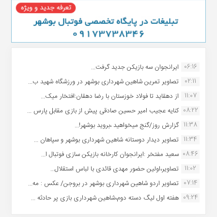
06:16
ایرانجوان سه بازیکن جدید گرفت...
02:11
تصاویر تمرین شاهین شهردارى بوشهر در ورزشگاه شهید ب...
11:07
از دهقاید تا فولاد خوزستان با رضا دهقان:افتخار میک...
08:22
کنایه عجیب امیر حسین صادقی پیش از بازی مقابل پارس ...
11:38
گزارش روز/گنج میخواهید ،بروید بوشهر!...
11:34
تصاویر دیدار دوستانه شاهین شهردارى بوشهر و سپاهان ...
08:46
سعید مفتخر :ایرانجوان کارخانه بازیکن سازی فوتبال ا...
11:02
تصاویر،اولین حضور مهدی قائدی با لباس استقلال...
07:14
تصاویر اردو شاهین شهرداری بوشهر در بروجن/ عکس : مه...
09:24
هفته اول لیگ دسته دوم،شاهین شهرداری بازی پر حادثه ...