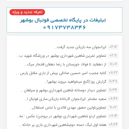
06:16
ایرانجوان سه بازیکن جدید گرفت...
02:11
تصاویر تمرین شاهین شهردارى بوشهر در ورزشگاه شهید ب...
11:07
از دهقاید تا فولاد خوزستان با رضا دهقان:افتخار میک...
08:22
کنایه عجیب امیر حسین صادقی پیش از بازی مقابل پارس ...
11:38
گزارش روز/گنج میخواهید ،بروید بوشهر!...
11:34
تصاویر دیدار دوستانه شاهین شهردارى بوشهر و سپاهان ...
08:46
سعید مفتخر :ایرانجوان کارخانه بازیکن سازی فوتبال ا...
11:02
تصاویر،اولین حضور مهدی قائدی با لباس استقلال...
07:14
تصاویر اردو شاهین شهرداری بوشهر در بروجن/ عکس : مه...
09:24
هفته اول لیگ دسته دوم،شاهین شهرداری بازی پر حادثه ...