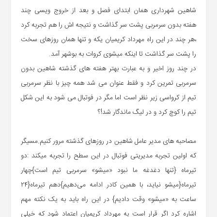
شاهین شهرداری همان ابتدای فصل و بعد از خروج ویسی چند
هفته بدون سرمربی پشت سر گذاشت و نتیجه اش را هم تجربه کرد
،هر چند در این راه مهرداد کریمیان یکه و تنها همان روزهای سخت
را پشت سر گذاشت تا اینکه میشوی کروات به بوشهر آمد.
در چند روز اخیر و به عبارت بهتر هفته های گذشته شاهین بدون
سرمربی تمرین کرد و فقط عنوان می شد همه چیز با نظر سرمربی
تیم از کرواسی زیر نظر است اما مگر در فوتبال می شود به این شکل
تیم را کوچ کرد و در لیگ ماندگار شد!؟
مصاحبه های مدیر عامل شاهین در روزهای گذشته مرور کنیم.مسیگر
که اولین تجربه مدیریتی فوتبال در این سطح را تجربه میکند :دو
تیرماه {تنها دغدغه ما نبود «میشو» سرمربی تیم است}چهار
تیرماه{میشو نیاید، با همین کادر ادامه می‌دهیم}دهم تیرماه{۲۴
ساعت به «میشو» وقت دادیم} در این راه باید به یک نکته مهم
اشاره کرد اگر قرار است به مهرداد کریمیان اعتماد شود که خیلی