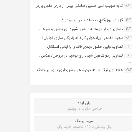
08:
کنایه عجیب امیر حسین صادقی پیش از بازی مقابل پارس
11:
گزارش روز/گنج میخواهید ،بروید بوشهر!...
11:
تصاویر دیدار دوستانه شاهین شهردارى بوشهر و سپاهان ...
08:
سعید مفتخر :ایرانجوان کارخانه بازیکن سازی فوتبال ا...
11:0
تصاویر،اولین حضور مهدی قائدی با لباس استقلال...
07:
تصاویر اردو شاهین شهرداری بوشهر در بروجن/ عکس :
..
09:
هفته اول لیگ دسته دوم،شاهین شهرداری بازی پر حادثه
لیان ایده
طراحی سایت در بوشهر
اسپید پیامک
پنل پیامکی با ۹۵٪ تخفیف خرید پنل