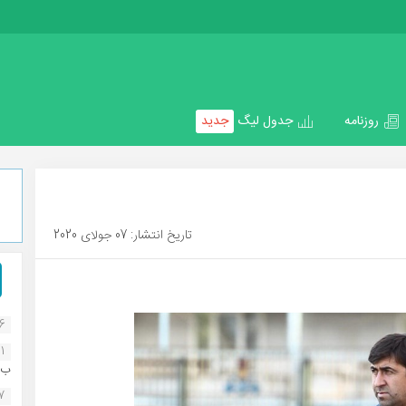
روزنامه
جدول لیگ
جدید
تاریخ انتشار: 07 جولای 2020
16
1
ب..
07