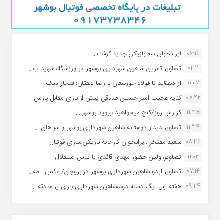
06:16
ایرانجوان سه بازیکن جدید گرفت...
02:11
تصاویر تمرین شاهین شهردارى بوشهر در ورزشگاه شهید ب...
11:07
از دهقاید تا فولاد خوزستان با رضا دهقان:افتخار میک...
08:22
کنایه عجیب امیر حسین صادقی پیش از بازی مقابل پارس ...
11:38
گزارش روز/گنج میخواهید ،بروید بوشهر!...
11:34
تصاویر دیدار دوستانه شاهین شهردارى بوشهر و سپاهان ...
08:46
سعید مفتخر :ایرانجوان کارخانه بازیکن سازی فوتبال ا...
11:02
تصاویر،اولین حضور مهدی قائدی با لباس استقلال...
07:14
تصاویر اردو شاهین شهرداری بوشهر در بروجن/ عکس : مه...
09:24
هفته اول لیگ دسته دوم،شاهین شهرداری بازی پر حادثه ...