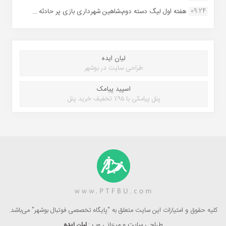
09:24
هفته اول لیگ دسته دوم،شاهین شهرداری بازی پر حادثه ...
لیان ایده
طراحی سایت در بوشهر
اسپید پیامک
پنل پیامکی با ۹۵٪ تخفیف خرید پنل
کلیه حقوق و امتیازات این سایت متعلق به "پایگاه تخصصی فوتبال بوشهر" می‌باشد.
طراحی سایت و میزبانی وب :
لیان ایده