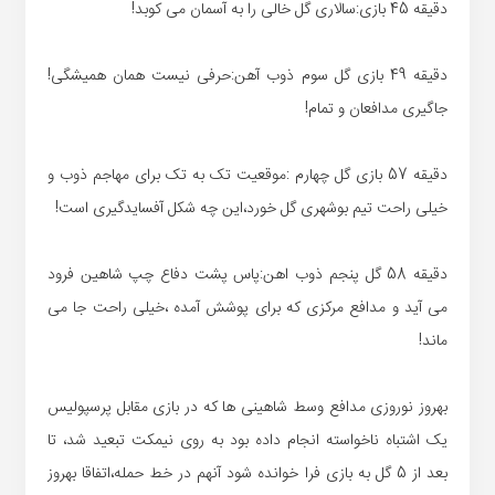
دقیقه 45 بازی:سالاری گل خالی را به آسمان می کوبد!
دقیقه 49 بازی گل سوم ذوب آهن:حرفی نیست همان همیشگی!
جاگیری مدافعان و تمام!
دقیقه 57 بازی گل چهارم :موقعیت تک به تک برای مهاجم ذوب و
خیلی راحت تیم بوشهری گل خورد،این چه شکل آفسایدگیری است!
دقیقه 58 گل پنجم ذوب اهن:پاس پشت دفاع چپ شاهین فرود
می آید و مدافع مرکزی که برای پوشش آمده ،خیلی راحت جا می
ماند!
بهروز نوروزی مدافع وسط شاهینی ها که در بازی مقابل پرسپولیس
یک اشتباه ناخواسته انجام داده بود به روی نیمکت تبعید شد، تا
بعد از 5 گل به بازی فرا خوانده شود آنهم در خط حمله،اتفاقا بهروز