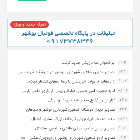
06:16
ایرانجوان سه بازیکن جدید گرفت...
02:11
تصاویر تمرین شاهین شهردارى بوشهر در ورزشگاه شهید ب...
11:07
از دهقاید تا فولاد خوزستان با رضا دهقان:افتخار میک...
08:22
کنایه عجیب امیر حسین صادقی پیش از بازی مقابل پارس ...
11:38
گزارش روز/گنج میخواهید ،بروید بوشهر!...
11:34
تصاویر دیدار دوستانه شاهین شهردارى بوشهر و سپاهان ...
08:46
سعید مفتخر :ایرانجوان کارخانه بازیکن سازی فوتبال ا...
11:02
تصاویر،اولین حضور مهدی قائدی با لباس استقلال...
07:14
تصاویر اردو شاهین شهرداری بوشهر در بروجن/ عکس : مه...