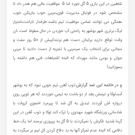
شاهین در این بازی 5 گل خورد اما 5 موقعیت عالی هم هدر داد تا
مشخص شود در فوتبال مدیریت قوی،مربی خوب ،بازیکن خوب
،همگی می توانند ضامن موفقیت تیم باشند.طرفدار ناراحت،امتیاز
لیگ برتری شهر بوشهر به راحتی آب خوردن در حال سقوط است ،ان
وقت توقع دارید برایتان دست هم بزنند!بیش از 50 روز مفت و
مجانی برای انتخاب یک سرمربی با تجربه از دست دادید تا مربی
جوان و بومی مانند مهرداد که البته اشتباهات فنی هم داشته را
بسوزانید!
و در خاتمه این ضد گرازش
:ذوب آهن تیم خوبی نبود که به بوشهر
آمد،لوکا و تیمش بعد از دو باخت به تیمی خوردند که هر توپی روی
دروازه اش آوردند تبدیل به گل شد تا پیرمرد اخموی کروات با
شادمانی ورزشگاه شهید مهدوی را ترک کند.لوکا و ذوب آهن در این
گرما شدید فکرش را نمیکردند با 5 گل به پیروزی برسند اما یک خط
دفاعی که البته عدم تمرکز آنها به بد دفاع کردن کل تیم بر میگردد به