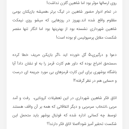
روی ارسالها موثر بود اما شاهین گلزن نداشت!
در تمام ادوار حضور شاهین در لیگ برتر ،همیشه بازیکنان بومی
مظلوم واقع شده اند.بهروز در روزهایی که میشو روی نیمکت
شاهین شهرداری نشسته بود از بهترینها بود اما انگار تنها مفصر
شکست مقابل پرسپولیس او بوده است!
دعوا و درگیری،5 گل خورده اید ،اگر بازیکن حریف خطا کرده
،مستحق اخراج بوده که داور هم کارت قرمز را به او نشان داد! آیا
باشگاه بوشهری برای این کارت قرمزهای بی مورد جریمه ای درست
و حسابی هم در نظر گرفته؟!
اتاق فکر شاهین شهرداری در این تعطیلات کرونایی، رفت و آمد
مربی ،انتخاب سرمربی و دیگر اتفاقاتی که همه بر آن واقف هستند
توسط چه کسانی اداره شده که فوتبال بوشهر باید متحمل این
شکست تحقیر آمیز شود!اصلا اتاق فکر دارند!؟