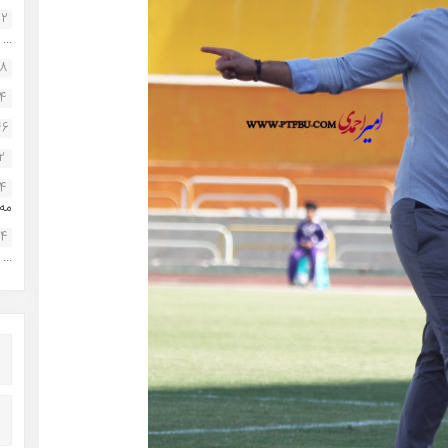
22
...
38
34
46
2
14
مه.
24
...