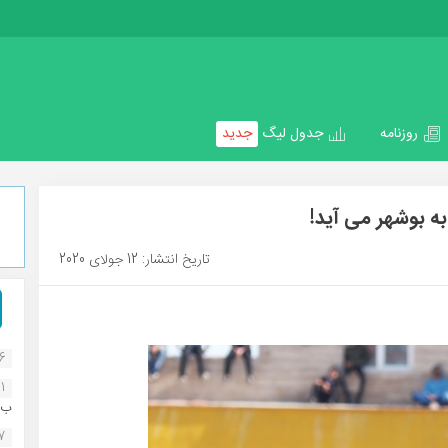
روزنامه
جدول لیگ
جدید
به بوشهر می آید!
تاریخ انتشار: 12 جولای 2020
16
1
ب..
07