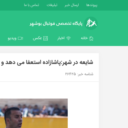
پیوندها
ارسال خبر
تبلیغات
تماس با ما
خانه
اخبار
عکس
ویدیو
شایعه در شهر:پاشازاده استعفا می دهد و 
شناسه خبر: 26425