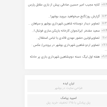
08:
کنایه عجیب امیر حسین صادقی پیش از بازی مقابل پارس
11:
گزارش روز/گنج میخواهید ،بروید بوشهر!...
11:
تصاویر دیدار دوستانه شاهین شهردارى بوشهر و سپاهان ...
08:
سعید مفتخر :ایرانجوان کارخانه بازیکن سازی فوتبال ا...
11:0
تصاویر،اولین حضور مهدی قائدی با لباس استقلال...
07:
تصاویر اردو شاهین شهرداری بوشهر در بروجن/ عکس :
..
09:
هفته اول لیگ دسته دوم،شاهین شهرداری بازی پر حادثه
لیان ایده
طراحی سایت در بوشهر
اسپید پیامک
پنل پیامکی با ۹۵٪ تخفیف خرید پنل