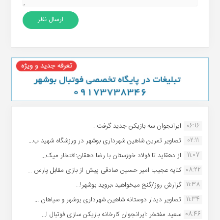
06:16
ایرانجوان سه بازیکن جدید گرفت...
02:11
تصاویر تمرین شاهین شهردارى بوشهر در ورزشگاه شهید ب...
11:07
از دهقاید تا فولاد خوزستان با رضا دهقان:افتخار میک...
08:22
کنایه عجیب امیر حسین صادقی پیش از بازی مقابل پارس ...
11:38
گزارش روز/گنج میخواهید ،بروید بوشهر!...
11:34
تصاویر دیدار دوستانه شاهین شهردارى بوشهر و سپاهان ...
08:46
سعید مفتخر :ایرانجوان کارخانه بازیکن سازی فوتبال ا...