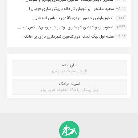
08:46
سعید مفتخر :ایرانجوان کارخانه بازیکن سازی فوتبال ا...
11:02
تصاویر،اولین حضور مهدی قائدی با لباس استقلال...
07:14
تصاویر اردو شاهین شهرداری بوشهر در بروجن/ عکس : مه...
09:24
هفته اول لیگ دسته دوم،شاهین شهرداری بازی پر حادثه ...
لیان ایده
طراحی سایت در بوشهر
اسپید پیامک
پنل پیامکی با ۹۵٪ تخفیف خرید پنل