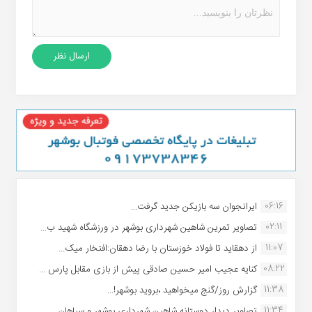
06:16
ایرانجوان سه بازیکن جدید گرفت...
02:11
تصاویر تمرین شاهین شهردارى بوشهر در ورزشگاه شهید ب...
11:07
از دهقاید تا فولاد خوزستان با رضا دهقان:افتخار میک...
08:22
کنایه عجیب امیر حسین صادقی پیش از بازی مقابل پارس ...
11:38
گزارش روز/گنج میخواهید ،بروید بوشهر!...
11:34
تصاویر دیدار دوستانه شاهین شهردارى بوشهر و سپاهان ...