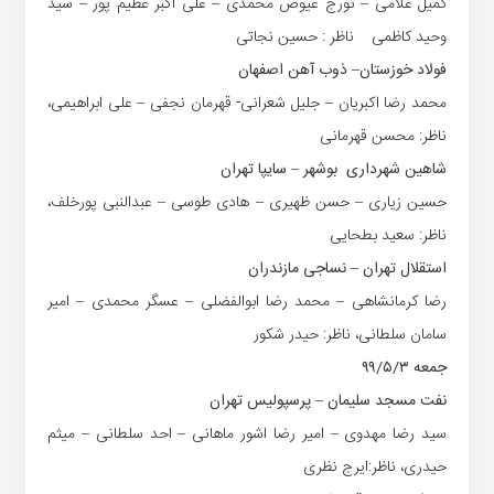
کمیل غلامی – تورج عیوض محمدی – علی اکبر عظیم پور – سید
وحید کاظمی ناظر : حسین نجاتی
فولاد خوزستان– ذوب آهن اصفهان
محمد رضا اکبریان – جلیل شعرانی- قهرمان نجفی – علی ابراهیمی،
ناظر: محسن قهرمانی
شاهین شهرداری بوشهر – سایپا تهران
حسین زیاری – حسن ظهیری – هادی طوسی – عبدالنبی پورخلف،
ناظر: سعید بطحایی
استقلال تهران – نساجی مازندران
رضا کرمانشاهی – محمد رضا ابوالفضلی – عسگر محمدی – امیر
سامان سلطانی، ناظر: حیدر شکور
جمعه ۹۹/۵/۳
نفت مسجد سلیمان – پرسپولیس تهران
سید رضا مهدوی – امیر رضا اشور ماهانی – احد سلطانی – میثم
حیدری، ناظر:ایرج نظری