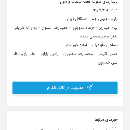
دیدارهای معوقه هفته بیست و سوم
دوشنبه ۹۹/۵/۶
پارس جنوبی جم – استقلال تهران
پیام حیدری – فرهاد مروجی – حمیدرضا افشون – روح اله شریفی،
ناظر: رحیم رحیمی مقدم
نساجی مازندران – فولاد خوزستان
حسن اکرمی – محمدرضا منصوری – رامین بابایی – علی بای، ناظر:
علی خسروی
عضویت در کانال تلگرام
خبر‌های مرتبط