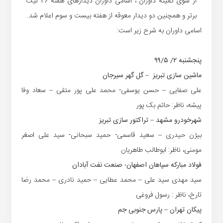
از سوی کمیته داوران ، اسامی داوران دیدارهای هفته 26 لیگ
برتر و همچنین دو دیدار معوقه از هفته بیست و سوم اعلام شد.
اسامی داوران به شرح زیر است:
پنجشنبه ۲/ ۹۹/۵
ماشین سازی تبریز – گل گهر سیرجان
علی صفایی – حسن یوسفی- محمد علی پور متقی – سعاد وفا
پیشه، ناظر: حاتم بک پور
شهرخودرو مشهد – تراکتور سازی تبریز
بیژن حیدری – سعید قاسمی- حمید سبحانی- سید علی اصغر
مومنی، ناظر: ابوطالب طاهریان
فولاد مبارکه سپاهان اصفهان- صنعت نفت آبادان
سید مهدی سید علی – محمد عطایی – حمید نادری – محمد رضا
تارخ، ناظر : رسول فروغی
پیکان تهران – پارس جنوبی جم