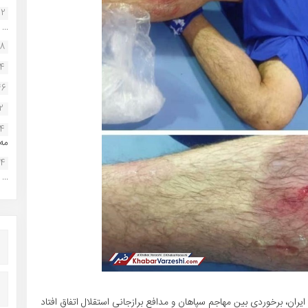
22
...
38
34
46
2
14
مه.
24
...
م‌حذفی ایران، برخوردی بین مهاجم سپاهان و مدافع برازجانی استقلال اتفاق افتاد