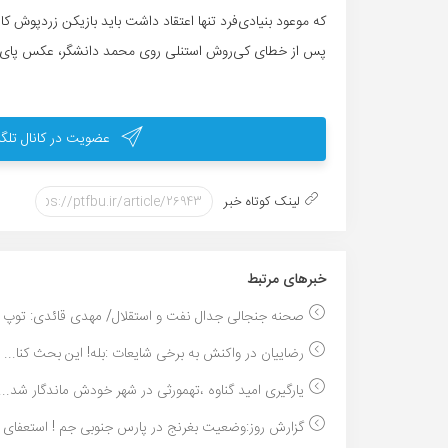
که موعود بنیادی‌فرد تنها اعتقاد داشت باید بازیکن زردپوش کار
پس از خطای کی‌روش استنلی روی محمد دانشگر، عکس پای م
عضویت در کانال تلگر
لینک کوتاه خبر
خبر‌های مرتبط
صحنه جنجالی جدال نفت و استقلال/ مهدی قائدی: توپ او
رضاییان در واکنش به برخی شایعات :بله! این بحث کنا...
یارگیری امید گناوه ،تهمورثی در شهر خودش ماندگار شد...
گزارش روز:وضعیت بغرنج در پارس جنوبی جم ! استعفای ن