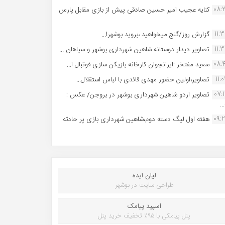
08:
کنایه عجیب امیر حسین صادقی پیش از بازی مقابل پارس
11:
گزارش روز/گنج میخواهید ،بروید بوشهر!...
11:
تصاویر دیدار دوستانه شاهین شهردارى بوشهر و سپاهان ...
08:
سعید مفتخر :ایرانجوان کارخانه بازیکن سازی فوتبال ا...
11:0
تصاویر،اولین حضور مهدی قائدی با لباس استقلال...
07:
تصاویر اردو شاهین شهرداری بوشهر در بروجن/ عکس :
..
09:
هفته اول لیگ دسته دوم،شاهین شهرداری بازی پر حادثه
لیان ایده
طراحی سایت در بوشهر
اسپید پیامک
پنل پیامکی با ۹۵٪ تخفیف خرید پنل