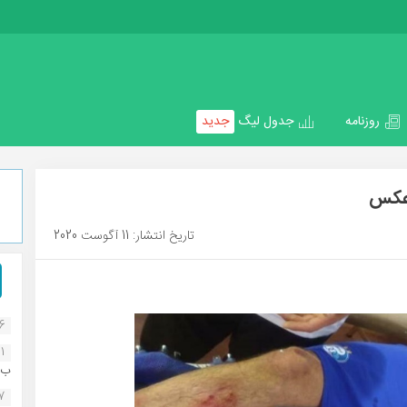
روزنامه
جدول لیگ
جدید
+عکس
تاریخ انتشار: 11 آگوست 2020
16
1
ب..
07