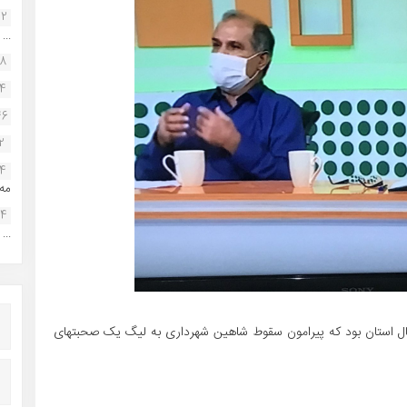
22
...
38
34
46
2
14
مه.
24
...
بال استان بود که پیرامون سقوط شاهین شهرداری به لیگ یک صحبتهای