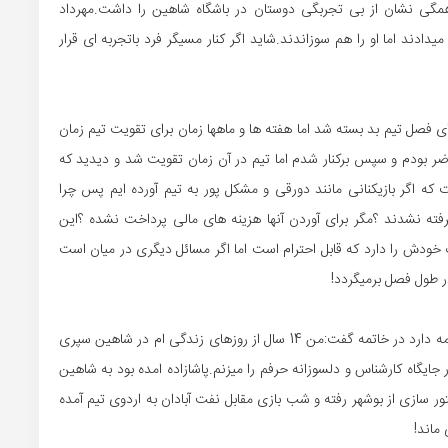
همگی نشان از بی تجربگی دوستان در باشگاه شاهین را داشت.مهرداد
میدادند اما او را هم سوزاندند.شاید اگر کنار مسیگر فرد باتجربه ای قرار
ی فصل تیم بد بسته شد اما هفته ها و ماهها زمان برای تقویت تیم زمان
ن هم 5 هفته در لیگ برتر حاضر بودم و سپس برکنار شدم اما تیم در آن زمان تقویت شد و دیدید که
ه اگر بازیکنانی مانند دورقی و مشکل پور به تیم آورده ایم پس چرا
رفته نشدند ؟مگر برای آوردن آنها هزینه های مالی پرداخت نشده ؟این
ودش را دارد که قابل احترام است اما اگر مسائل دیگری در میان است
در طول فصل برمیگردد!
سرمربی اسبق شاهین که سابقه صعود به لیگ برتر را در کارنامه دارد در خاتمه گفت:من 14 سال از روزهای زندگی ام در شاهین سپری
جایگاه کارشناس و دلسوزانه حرفم را میزنم.پاشازاده امده بود به شاهین
تور سازی از بوشهر رفته و شب بازی مقابل نفت آبادان به اردوی تیم آمده
ماند!