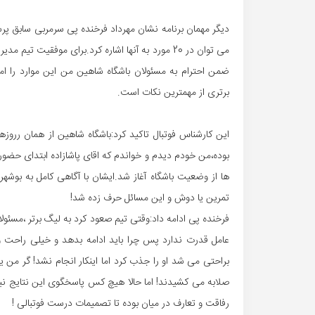
دیگر مهمان برنامه نشان مهرداد فرخنده پی سرمربی سابق پرس
می توان در 20 مورد به آنها اشاره کرد.برای موفقی
ضمن احترام به مسئولان باشگاه شاهین من این موارد را ا
برتری از مهمترین نکات است.
این کارشناس فوتبال تاکید کرد:باشگاه شاهین از همان رروزها
بوده،من خودم دیدم و خواندم که اقای پاشازاده ابتدای حضورش
ها از وضعیت باشگاه آغاز شد.ایشان با آگاهی کامل به بوشهر 
تمرین یا دوش و این مسائل حرف زده شد!
عامل قدرت ندارد پس چرا باید ادامه بدهد و خیلی راحت و
براحتی می شد او را جذب کرد اما اینکار انجام نشد! گر من یا 
صلابه می کشیدند! اما حالا هیچ کس پاسخگوی این نتایج نی
رفاقت و تعارف در میان بوده تا تصمیمات درست فوتبالی !