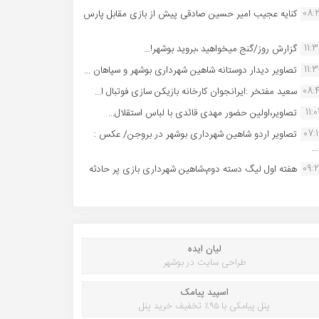
08:
کنایه عجیب امیر حسین صادقی پیش از بازی مقابل پارس
11:
گزارش روز/گنج میخواهید ،بروید بوشهر!...
11:
تصاویر دیدار دوستانه شاهین شهردارى بوشهر و سپاهان ...
08:
سعید مفتخر :ایرانجوان کارخانه بازیکن سازی فوتبال ا...
11:0
تصاویر،اولین حضور مهدی قائدی با لباس استقلال...
07:
تصاویر اردو شاهین شهرداری بوشهر در بروجن/ عکس :
..
09:
هفته اول لیگ دسته دوم،شاهین شهرداری بازی پر حادثه
لیان ایده
طراحی سایت در بوشهر
اسپید پیامک
پنل پیامکی با ۹۵٪ تخفیف خرید پنل