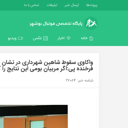
پیوندها
ارسال خبر
تبلیغات
تماس با ما
خانه
اخبار
عکس
ویدیو
واکاوی سقوط شاهین شهرداری در نشان / 
فرخنده پی:اگر مربیان بومی این نتایج را گ
شناسه خبر: 27064