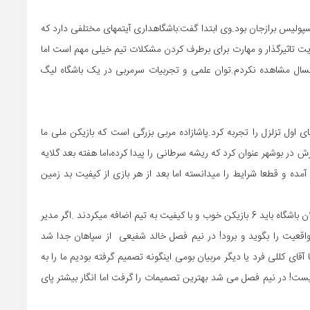
پولیس برازجان بود.وی ابتدا گفت:باشگاهداری آیتمهای مختلفی دارد که
ت تیم مدیریت تاثیرگذار و مهارت برای برطرف کردن مشکلات تیم خیلی مهم است اما
مسال مشاهده نکردم.توان علمی و تجربیات سرمربی در یک باشگاه لیگ
ی اول تزلزل را تجربه کرد.پاشازاده مربی بزرگی است که بازیکن ملی ما
 در بوشهر عنوان کرد که ریشه سرطانی را پیدا کرده،اما هفته بعد گلایه
آمده و قطعا شرایط را میدانسته اما بعد از هر بازی از کیفیت بد زمین
فرخنده پی ادامه داد:وقتی تیم صعود کرد به لیگ برتر ،مسئولان باشگاه باید 6 بازیکن خوب و با کیفیت به تیم اضافه میکردند .اگر مدیر
اقعیت را بگوید و برود! در نیم فصل خالد شفیعی از سپاهان جدا شد
آقای کللی فرد یا دیگر مربیان بومی اینگونه تصمیم گرفته بودیم ما را به
ست! در نیم فصل می شد بهترین تصمیمات را گرفت اما انگار بیشتر پای