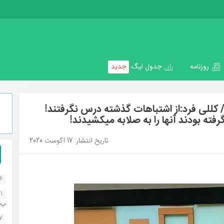
روزنامه
جدول لیگ
جدید
کللی فرد:از اشتباهات گذشته درس نگرفتند!
رفته بودند آنها را به صلابه میکشیدند!
تاریخ انتشار: 17 آگوست 2020
16
1
ب..
07