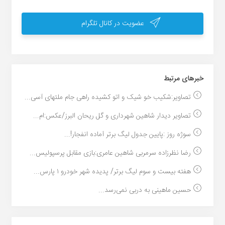
عضویت در کانال تلگرام
خبر‌های مرتبط
تصاویر:شکیب خو شیک و اتو کشیده راهی جام ملتهای آسی...
تصاویر دیدار شاهین شهرداری و گل ریحان البرز/عکس:ام...
سوژه روز :پایین جدول لیگ برتر آماده انفجار!...
رضا نظرزاده سرمربی شاهین عامری:بازی مقابل پرسپولیس...
هفته بیست و سوم لیگ برتر/ پدیده شهر خودرو ۱ پارس...
حسین ماهینی به دربی نمی‌رسد...