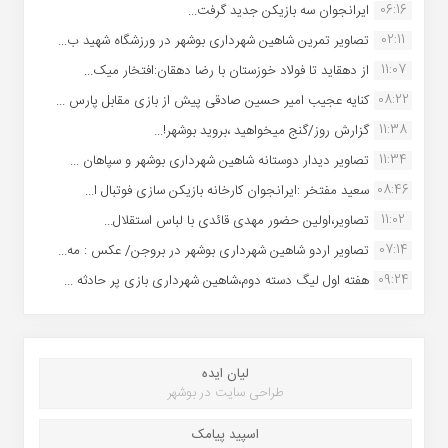
06:16
ایرانجوان سه بازیکن جدید گرفت...
02:11
تصاویر تمرین شاهین شهردارى بوشهر در ورزشگاه شهید ب...
11:07
از دهقاید تا فولاد خوزستان با رضا دهقان:افتخار میک...
08:22
کنایه عجیب امیر حسین صادقی پیش از بازی مقابل پارس ...
11:38
گزارش روز/گنج میخواهید ،بروید بوشهر!...
11:34
تصاویر دیدار دوستانه شاهین شهردارى بوشهر و سپاهان ...
08:46
سعید مفتخر :ایرانجوان کارخانه بازیکن سازی فوتبال ا...
11:02
تصاویر،اولین حضور مهدی قائدی با لباس استقلال...
07:14
تصاویر اردو شاهین شهرداری بوشهر در بروجن/ عکس : مه...
09:24
هفته اول لیگ دسته دوم،شاهین شهرداری بازی پر حادثه ...
لیان ایده
طراحی سایت در بوشهر
اسپید پیامک