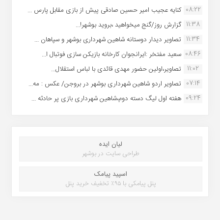
08:22
کنایه عجیب امیر حسین صادقی پیش از بازی مقابل پارس ...
11:38
گزارش روز/گنج میخواهید ،بروید بوشهر!...
11:34
تصاویر دیدار دوستانه شاهین شهردارى بوشهر و سپاهان ...
08:46
سعید مفتخر :ایرانجوان کارخانه بازیکن سازی فوتبال ا...
11:02
تصاویر،اولین حضور مهدی قائدی با لباس استقلال...
07:14
تصاویر اردو شاهین شهرداری بوشهر در بروجن/ عکس : مه...
09:24
هفته اول لیگ دسته دوم،شاهین شهرداری بازی پر حادثه ...
لیان ایده
طراحی سایت در بوشهر
اسپید پیامک
پنل پیامکی با ۹۵٪ تخفیف خرید پنل