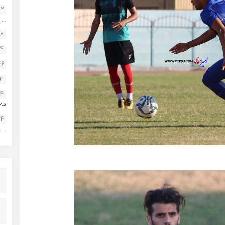
22
...
38
34
46
2
14
مه.
24
...