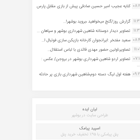
08:
کنایه عجیب امیر حسین صادقی پیش از بازی مقابل پارس
11:
گزارش روز/گنج میخواهید ،بروید بوشهر!...
11:
تصاویر دیدار دوستانه شاهین شهردارى بوشهر و سپاهان ...
08:
سعید مفتخر :ایرانجوان کارخانه بازیکن سازی فوتبال ا...
11:0
تصاویر،اولین حضور مهدی قائدی با لباس استقلال...
07:
تصاویر اردو شاهین شهرداری بوشهر در بروجن/ عکس :
..
09:
هفته اول لیگ دسته دوم،شاهین شهرداری بازی پر حادثه
لیان ایده
طراحی سایت در بوشهر
اسپید پیامک
پنل پیامکی با ۹۵٪ تخفیف خرید پنل