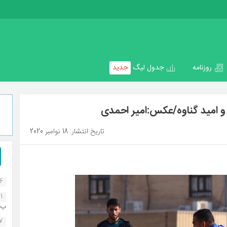
روزنامه
جدول لیگ
جدید
 و امید گناوه/عکس:امیر احمدی
تاریخ انتشار: 18 نوامبر 2020
16
1
ب..
07