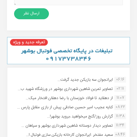
06:16
ایرانجوان سه بازیکن جدید گرفت...
02:11
تصاویر تمرین شاهین شهردارى بوشهر در ورزشگاه شهید ب...
11:07
از دهقاید تا فولاد خوزستان با رضا دهقان:افتخار میک...
08:22
کنایه عجیب امیر حسین صادقی پیش از بازی مقابل پارس ...
11:38
گزارش روز/گنج میخواهید ،بروید بوشهر!...
11:34
تصاویر دیدار دوستانه شاهین شهردارى بوشهر و سپاهان ...
08:46
سعید مفتخر :ایرانجوان کارخانه بازیکن سازی فوتبال ا...