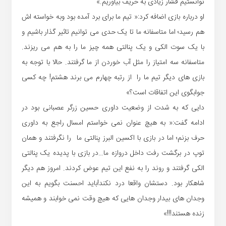
توانستیم فشار زیادی به حریف بیاوریم.»
او درباره بازی اضافه کرد:« تیم ما برای برد آمده بود وبه خواسته اش
هم رسید؛ اما متاسفانه ما تا یک حدی می توانیم تاثیر گذار باشیم و
با یک سوت الکی و یک پنالتی همه چیز ما را به هم می ریزند.
متاسفانه سه امتیاز را مثل آب خوردن از ما گرفتند. حالا با توجه به
بازی های دیگر تیم ما را از رتبه چهارم می برند هشتم! چه کسی
جوابگوی این اتفاقات است؟»
دایی که به شدت از وضعیت داوری حسین زرگر عصبانی بود در
ادامه گفت:« به هیچ عنوان نمی خواستم امسال راجع به داوری
حرف بزنم؛ اما در بازی با اکسین البرز پنالتی ما را نگرفتند و همان
توپ در برگشت رفت داخل دروازه ما…در بازی با پدیده یک پنالتی
الکی گرفتند و روند را به نفع این تیم عوض کردند. امروز هم دیگر
شاهکار بود. دستشان واقعا درد نکند!باید احسنت بگویم به این
وجدان های بیدار وجدان هایی که هیچ وقت نمی خوابند و همیشه
زنده هستند!!!»