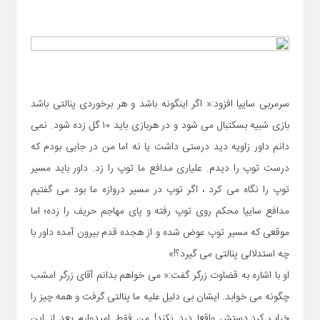
سرمربی سایپا افزود:« اگر اینگونه باشد و هر برخوردی پنالتی باشد
بازی شبیه بسکتبال می شود و در هربازی باید ۱۰ گل زده شود. نمی
دانم داور زاویه دید درستی داشت یا نه اما من در جایی بودم که
درست توپ را دیدم. علیاری مدافع ما توپ را زد. داور باید مسیر
توپ را نگاه می کرد ، اگر توپ در مسیر دروازه ما بود می گفتیم
مدافع سایپا محکم روی توپ رفته و پای مهاجم حریف را زده؛ اما
موقعی که مسیر توپ عوض شده و از هجده قدم بیرون آمده داور با
چه استدلالی پنالتی می گیرد؟!»
او با اشاره به قضاوت زرگر گفت:« می خواهم بدانم آقای زرگر امشب
چگونه می خوابد. ایشان بی دلیل علیه ما پنالتی گرفت و همه چیز را
خراب کرد.دستش واقعا درد نکند! من فقط امیدوارم بعد از این