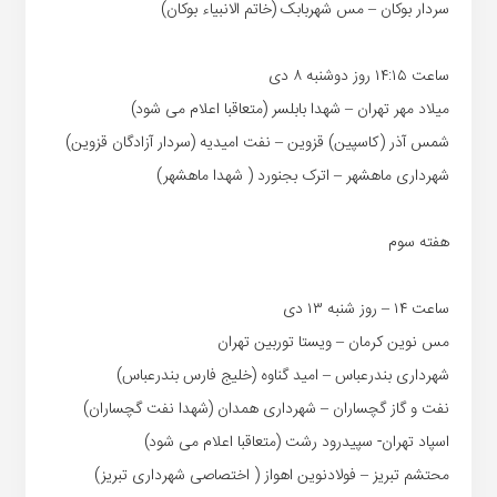
سردار بوکان – مس شهربابک (خاتم الانبیاء بوکان)
ساعت ۱۴:۱۵ روز دوشنبه ۸ دی
میلاد مهر تهران – شهدا بابلسر (متعاقبا اعلام می شود)
شمس آذر (کاسپین) قزوین – نفت امیدیه (سردار آزادگان قزوین)
شهرداری ماهشهر – اترک بجنورد ( شهدا ماهشهر)
هفته سوم
ساعت ۱۴ – روز شنبه ۱۳ دی
مس نوین کرمان – ویستا توربین تهران
شهرداری بندرعباس – امید گناوه (خلیج فارس بندرعباس)
نفت و گاز گچساران – شهرداری همدان (شهدا نفت گچساران)
اسپاد تهران- سپیدرود رشت (متعاقبا اعلام می شود)
محتشم تبریز – فولادنوین اهواز ( اختصاصی شهرداری تبریز)