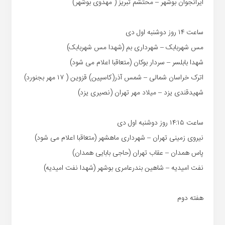
ایرانجوان بوشهر – محتشم تبریز ( مهدوی بوشهر)
ساعت ۱۴ روز دوشنبه اول دی
مس شهربابک – شهرداری بم (شهدا مس شهربابک)
شهدا بابلسر – سردار بوکان (متعاقبا اعلام می شود)
اترک خراسان شمالی – شمس آذر(کاسپین) قزوین ( ۱۷ مهر بجنورد)
شهیدقندی یزد – میلاد مهر تهران (نصیری یزد)
ساعت ۱۴:۱۵ روز دوشنبه اول دی
نیروی زمینی تهران – شهرداری ماهشهر (متعاقبا اعلام می شود)
پاس همدان – عقاب تهران (حاجی بابایی همدان)
نفت امیدیه – شاهین بندرعامری بوشهر (شهدا نفت امیدیه)
هفته دوم