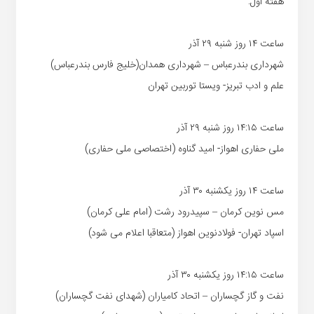
هفته اول:
ساعت ۱۴ روز شنبه ۲۹ آذر
شهرداری بندرعباس – شهرداری همدان(خلیج فارس بندرعباس)
علم و ادب تبریز- ویستا توربین تهران
ساعت ۱۴:۱۵ روز شنبه ۲۹ آذر
ملی حفاری اهواز- امید گناوه (اختصاصی ملی حفاری)
ساعت ۱۴ روز یکشنبه ۳۰ آذر
مس نوین کرمان – سپیدرود رشت (امام علی کرمان)
اسپاد تهران- فولادنوین اهواز (متعاقبا اعلام می شود)
ساعت ۱۴:۱۵ روز یکشنبه ۳۰ آذر
نفت و گاز گچساران – اتحاد کامیاران (شهدای نفت گچساران)