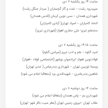
ساعت ۱۴ روز یکشنبه ۷ دی
سپیدرود رشت – نفت و گاز گچساران ( سردار جنگل رشت)
شهرداری همدان – مس نوین کرمان (قدس همدان)
اتحاد کامیاران – اسپاد تهران( آزادی کامیاران)
محتشم تبریز- ملی حفاری اهواز (شهرداری تبریز)
ساعت ۱۴:۱۵ روز یکشنبه ۷ دی
امید گناوه – علم و ادب تبریز (سراجی گناوه)
فولادنوین اهواز- ایرانجوان بوشهر (اختصاصی فولاد –اهواز)
ویستا توربین تهران – شهرداری بندرعباس ( غدیر تهران)
شاهین بندرعامری – شهیدقندی یزد (متعاقبا اعلام می شود)
ساعت ۱۴ روز دوشنبه ۸ دی
شهرداری بم – پاس همدان (متعاقبا اعلام می شود)
عقاب تهران -نیروی زمینی تهران (عطر سیب باقر شهر- تهران)