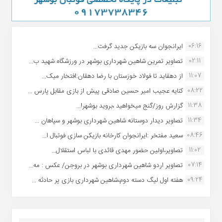
06:16
ایرانجوان سه بازیکن جدید گرفت...
02:11
تصاویر تمرین شاهین شهردارى بوشهر در ورزشگاه شهید ب...
11:07
از دهقاید تا فولاد خوزستان با رضا دهقان:افتخار میک...
08:22
کنایه عجیب امیر حسین صادقی پیش از بازی مقابل پارس ...
11:38
گزارش روز/گنج میخواهید ،بروید بوشهر!...
11:34
تصاویر دیدار دوستانه شاهین شهردارى بوشهر و سپاهان ...
08:46
سعید مفتخر :ایرانجوان کارخانه بازیکن سازی فوتبال ا...
11:02
تصاویر،اولین حضور مهدی قائدی با لباس استقلال...
07:14
تصاویر اردو شاهین شهرداری بوشهر در بروجن/ عکس : مه...
09:24
هفته اول لیگ دسته دوم،شاهین شهرداری بازی پر حادثه ...