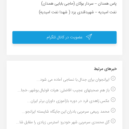
پاس همدان – سردار بوکان (حاجی بابایی همدان)
نفت امیدیه – شهیدقندی یزد ( شهدا نفت امیدیه)
عضویت در کانال تلگرام
خبر‌های مرتبط
ایرانجوان برای جدال با نساجی آماده می شود...
باز هم صحبتهای عجیب افاضلی: هیات فوتبال بوشهر، خجا...
عکس:زاهدی فرد در دوره بازآموزی داوران برتر ایران...
محمد ربیعی سرمربی بادران:این جایگاه شایسته ایرانجو...
گل محمدی سرمربی شهر خودرو: استرس زیادی را مقابل شا...