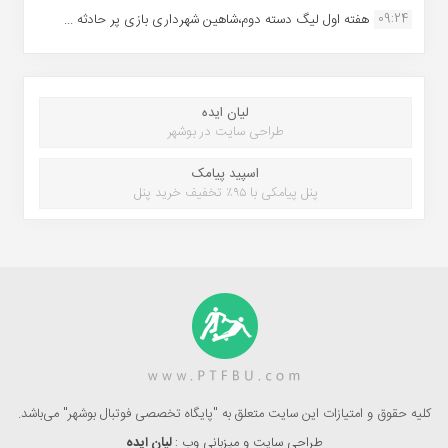
09:24
هفته اول لیگ دسته دوم،شاهین شهرداری بازی پر حادثه ...
لیان ایده
طراحی سایت در بوشهر
اسپید پیامک
پنل پیامکی با ۹۵٪ تخفیف خرید پنل
کلیه حقوق و امتیازات این سایت متعلق به "پایگاه تخصصی فوتبال بوشهر" می‌باشد.
طراحی سایت و میزبانی وب :
لیان ایده