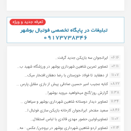
06:16
ایرانجوان سه بازیکن جدید گرفت...
02:11
تصاویر تمرین شاهین شهردارى بوشهر در ورزشگاه شهید ب...
11:07
از دهقاید تا فولاد خوزستان با رضا دهقان:افتخار میک...
08:22
کنایه عجیب امیر حسین صادقی پیش از بازی مقابل پارس ...
11:38
گزارش روز/گنج میخواهید ،بروید بوشهر!...
11:34
تصاویر دیدار دوستانه شاهین شهردارى بوشهر و سپاهان ...
08:46
سعید مفتخر :ایرانجوان کارخانه بازیکن سازی فوتبال ا...
11:02
تصاویر،اولین حضور مهدی قائدی با لباس استقلال...
07:14
تصاویر اردو شاهین شهرداری بوشهر در بروجن/ عکس : مه...