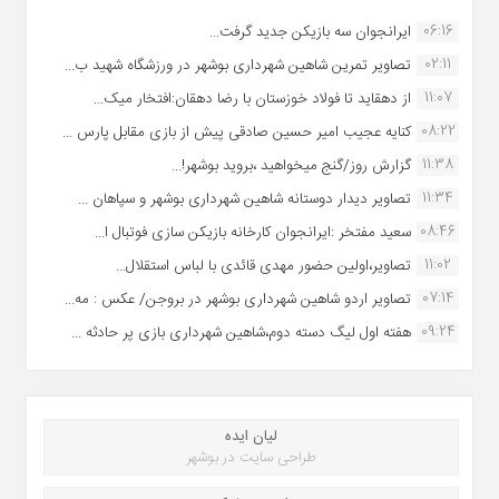
06:16
ایرانجوان سه بازیکن جدید گرفت...
02:11
تصاویر تمرین شاهین شهردارى بوشهر در ورزشگاه شهید ب...
11:07
از دهقاید تا فولاد خوزستان با رضا دهقان:افتخار میک...
08:22
کنایه عجیب امیر حسین صادقی پیش از بازی مقابل پارس ...
11:38
گزارش روز/گنج میخواهید ،بروید بوشهر!...
11:34
تصاویر دیدار دوستانه شاهین شهردارى بوشهر و سپاهان ...
08:46
سعید مفتخر :ایرانجوان کارخانه بازیکن سازی فوتبال ا...
11:02
تصاویر،اولین حضور مهدی قائدی با لباس استقلال...
07:14
تصاویر اردو شاهین شهرداری بوشهر در بروجن/ عکس : مه...
09:24
هفته اول لیگ دسته دوم،شاهین شهرداری بازی پر حادثه ...
لیان ایده
طراحی سایت در بوشهر