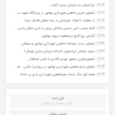
06:16
ایرانجوان سه بازیکن جدید گرفت...
02:11
تصاویر تمرین شاهین شهردارى بوشهر در ورزشگاه شهید ب...
11:07
از دهقاید تا فولاد خوزستان با رضا دهقان:افتخار میک...
08:22
کنایه عجیب امیر حسین صادقی پیش از بازی مقابل پارس ...
11:38
گزارش روز/گنج میخواهید ،بروید بوشهر!...
11:34
تصاویر دیدار دوستانه شاهین شهردارى بوشهر و سپاهان ...
08:46
سعید مفتخر :ایرانجوان کارخانه بازیکن سازی فوتبال ا...
11:02
تصاویر،اولین حضور مهدی قائدی با لباس استقلال...
07:14
تصاویر اردو شاهین شهرداری بوشهر در بروجن/ عکس : مه...
09:24
هفته اول لیگ دسته دوم،شاهین شهرداری بازی پر حادثه ...
لیان ایده
طراحی سایت در بوشهر
اسپید پیامک